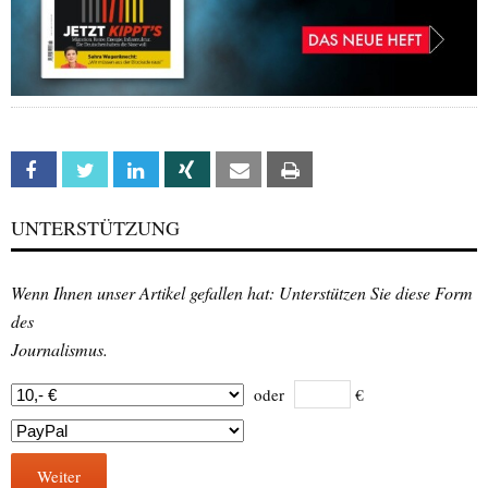
Facebook
Twitter
Linkedin
Xing
Email
Print
UNTERSTÜTZUNG
Wenn Ihnen unser Artikel gefallen hat: Unterstützen Sie diese Form
des
Journalismus.
oder
€
Weiter