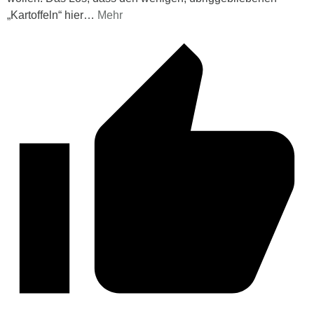
„Kartoffeln“ hier
…
Mehr