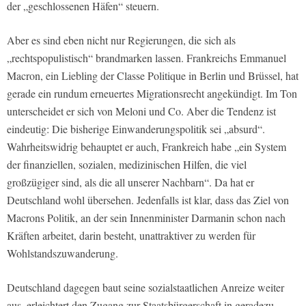
der „geschlossenen Häfen“ steuern.
Aber es sind eben nicht nur Regierungen, die sich als
„rechtspopulistisch“ brandmarken lassen. Frankreichs Emmanuel
Macron, ein Liebling der Classe Politique in Berlin und Brüssel, hat
gerade ein rundum erneuertes Migrationsrecht angekündigt. Im Ton
unterscheidet er sich von Meloni und Co. Aber die Tendenz ist
eindeutig: Die bisherige Einwanderungspolitik sei „absurd“.
Wahrheitswidrig behauptet er auch, Frankreich habe „ein System
der finanziellen, sozialen, medizinischen Hilfen, die viel
großzügiger sind, als die all unserer Nachbarn“. Da hat er
Deutschland wohl übersehen. Jedenfalls ist klar, dass das Ziel von
Macrons Politik, an der sein Innenminister Darmanin schon nach
Kräften arbeitet, darin besteht, unattraktiver zu werden für
Wohlstandszuwanderung.
Deutschland dagegen baut seine sozialstaatlichen Anreize weiter
aus, erleichtert den Zugang zur Staatsbürgerschaft in geradezu