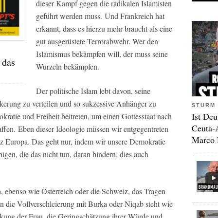
dieser Kampf gegen die radikalen Islamisten
geführt werden muss. Und Frankreich hat
erkannt, dass es hierzu mehr braucht als eine
gut ausgerüstete Terrorabwehr. Wer den
Islamismus bekämpfen will, der muss seine
 das
Wurzeln bekämpfen.
Der politische Islam lebt davon, seine
lkerung zu verteilen und so sukzessive Anhänger zu
STURM 
Ist Deu
atie und Freiheit beitreten, um einen Gottesstaat nach
Ceuta-
ffen. Eben dieser Ideologie müssen wir entgegentreten
Marco 
anz Europa. Das geht nur, indem wir unsere Demokratie
igen, die das nicht tun, daran hindern, dies auch
, ebenso wie Österreich oder die Schweiz, das Tragen
n die Vollverschleierung mit Burka oder Niqab steht wie
ckung der Frau, die Geringschätzung ihrer Würde und