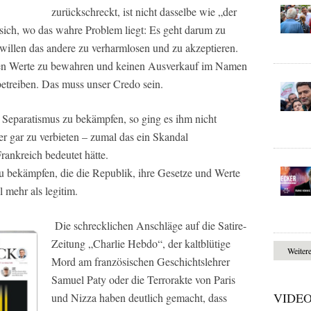
zurückschreckt, ist nicht dasselbe wie „der
 sich, wo das wahre Problem liegt: Es geht darum zu
 willen das andere zu verharmlosen und zu akzeptieren.
chen Werte zu bewahren und keinen Ausverkauf im Namen
betreiben. Das muss unser Credo sein.
 Separatismus zu bekämpfen, so ging es ihm nicht
r gar zu verbieten – zumal das ein Skandal
Frankreich bedeutet hätte.
zu bekämpfen, die die Republik, ihre Gesetze und Werte
 mehr als legitim.
Die schrecklichen Anschläge auf die Satire-
Zeitung „
Charlie Hebdo“
, der kaltblütige
Weiter
Mord am französischen Geschichtslehrer
Samuel Paty oder die Terrorakte von Paris
VIDE
und Nizza haben deutlich gemacht, dass