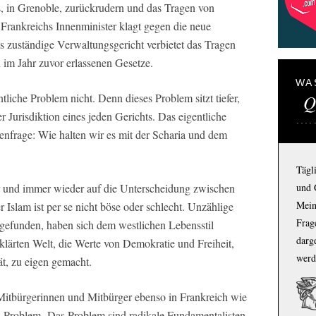
, in Grenoble, zurückrudern und das Tragen von
rankreichs Innenminister klagt gegen die neue
zuständige Verwaltungsgericht verbietet das Tragen
 im Jahr zuvor erlassenen Gesetze.
WA
liche Problem nicht. Denn dieses Problem sitzt tiefer,
Q
er Jurisdiktion eines jeden Gerichts. Das eigentliche
henfrage: Wie halten wir es mit der Scharia und dem
Tägl
r und immer wieder auf die Unterscheidung zwischen
und 
Mein
Islam ist per se nicht böse oder schlecht. Unzählige
Frage
gefunden, haben sich dem westlichen Lebensstil
darg
klärten Welt, die Werte von Demokratie und Freiheit,
werd
ät, zu eigen gemacht.
Mitbürgerinnen und Mitbürger ebenso in Frankreich wie
as Problem. Das Problem sind radikale Fundamentalisten,