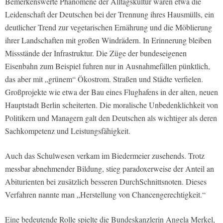
Bemerkenswerte Phänomene der Alltagskultur waren etwa die
Leidenschaft der Deutschen bei der Trennung ihres Hausmülls, ein
deutlicher Trend zur vegetarischen Ernährung und die Möblierung
ihrer Landschaften mit großen Windrädern. In Erinnerung bleiben
Missstände der Infrastruktur. Die Züge der bundeseigenen
Eisenbahn zum Beispiel fuhren nur in Ausnahmefällen pünktlich,
das aber mit „grünem“ Ökostrom. Straßen und Städte verfielen.
Großprojekte wie etwa der Bau eines Flughafens in der alten, neuen
Hauptstadt Berlin scheiterten. Die moralische Unbedenklichkeit von
Politikern und Managern galt den Deutschen als wichtiger als deren
Sachkompetenz und Leistungsfähigkeit.
Auch das Schulwesen verkam im Biedermeier zusehends. Trotz
messbar abnehmender Bildung, stieg paradoxerweise der Anteil an
Abiturienten bei zusätzlich besseren DurchSchnittsnoten. Dieses
Verfahren nannte man „Herstellung von Chancengerechtigkeit.“
Eine bedeutende Rolle spielte die Bundeskanzlerin Angela Merkel,