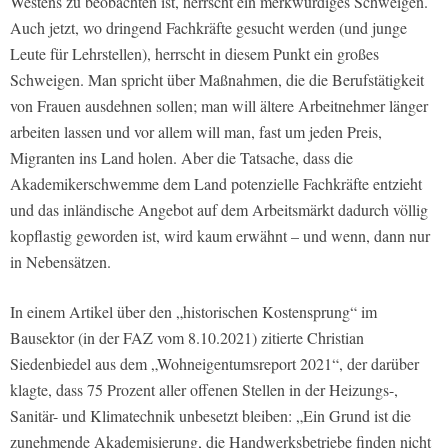
Westens zu beobachten ist, herrscht ein merkwürdiges Schweigen.
Auch jetzt, wo dringend Fachkräfte gesucht werden (und junge
Leute für Lehrstellen), herrscht in diesem Punkt ein großes
Schweigen. Man spricht über Maßnahmen, die die Berufstätigkeit
von Frauen ausdehnen sollen; man will ältere Arbeitnehmer länger
arbeiten lassen und vor allem will man, fast um jeden Preis,
Migranten ins Land holen. Aber die Tatsache, dass die
Akademikerschwemme dem Land potenzielle Fachkräfte entzieht
und das inländische Angebot auf dem Arbeitsmärkt dadurch völlig
kopflastig geworden ist, wird kaum erwähnt – und wenn, dann nur
in Nebensätzen.
In einem Artikel über den „historischen Kostensprung“ im
Bausektor (in der FAZ vom 8.10.2021) zitierte Christian
Siedenbiedel aus dem „Wohneigentumsreport 2021“, der darüber
klagte, dass 75 Prozent aller offenen Stellen in der Heizungs-,
Sanitär- und Klimatechnik unbesetzt bleiben: „Ein Grund ist die
zunehmende Akademisierung, die Handwerksbetriebe finden nicht