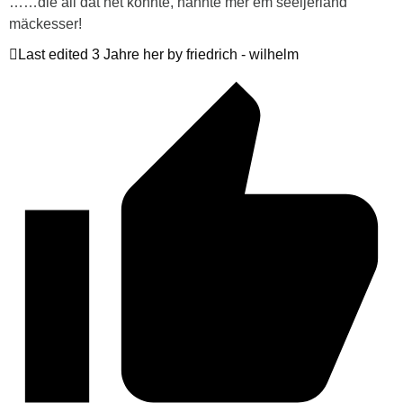
……die all dat net konnte, nannte mer em seeijerland
mäckesser!
Last edited 3 Jahre her by friedrich - wilhelm