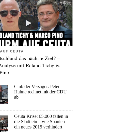
AUF CEUTA
tschland das nächste Ziel? –
Analyse mit Roland Tichy &
Pino
Club der Versager: Peter
Hahne rechnet mit der CDU
ab
Ceuta-Krise: 65.000 fallen in
die Stadt ein – wie Spanien
ein neues 2015 verhindert