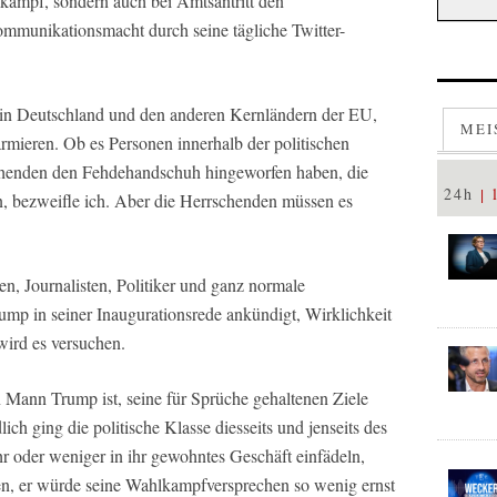
lkampf, sondern auch bei Amtsantritt den
mmunikationsmacht durch seine tägliche Twitter-
in Deutschland und den anderen Kernländern der EU,
MEI
mieren. Ob es Personen innerhalb der politischen
schenden den Fehdehandschuh hingeworfen haben, die
24h
n, bezweifle ich. Aber die Herrschenden müssen es
n, Journalisten, Politiker und ganz normale
ump in seiner Inaugurationsrede ankündigt, Wirklichkeit
wird es versuchen.
en Mann Trump ist, seine für Sprüche gehaltenen Ziele
dlich ging die politische Klasse diesseits und jenseits des
 oder weniger in ihr gewohntes Geschäft einfädeln,
en, er würde seine Wahlkampfversprechen so wenig ernst