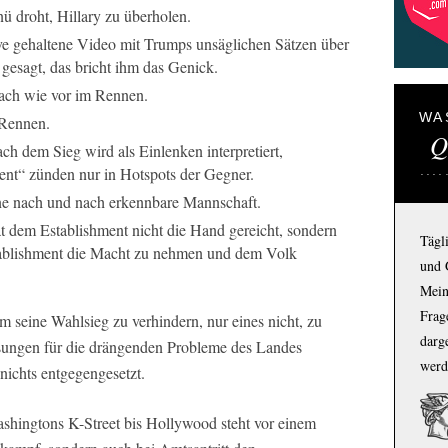
ü droht, Hillary zu überholen.
ve gehaltene Video mit Trumps unsäglichen Sätzen über
 gesagt, das bricht ihm das Genick.
 nach wie vor im Rennen.
WA
 Rennen.
Q
ach dem Sieg wird als Einlenken interpretiert,
ent“ zünden nur in Hotspots der Gegner.
ine nach und nach erkennbare Mannschaft.
at dem Establishment nicht die Hand gereicht, sondern
Tägl
ablishment die Macht zu nehmen und dem Volk
und 
Mein
Frage
 seine Wahlsieg zu verhindern, nur eines nicht, zu
darg
sungen für die drängenden Probleme des Landes
werd
 nichts entgegengesetzt.
shingtons K-Street bis Hollywood steht vor einem