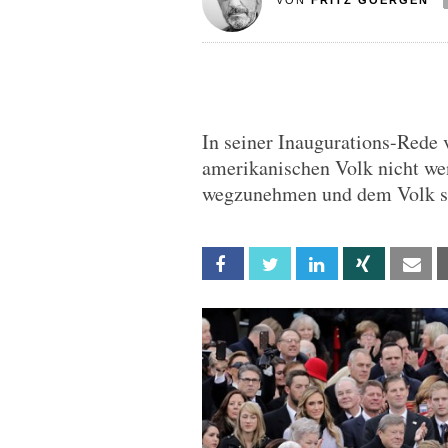
VON
FRITZ GOERGEN
In seiner Inaugurations-Rede
amerikanischen Volk nicht we
wegzunehmen und dem Volk se
Facebook
Twitter
Linkedin
Xing
Em