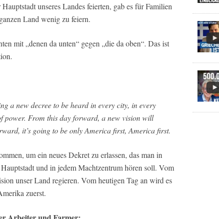
Hauptstadt unseres Landes feierten, gab es für Familien
anzen Land wenig zu feiern.
enten mit „denen da unten“ gegen „die da oben“. Das ist
ion.
ng a new decree to be heard in every city, in every
 of power. From this day forward, a new vision will
ward, it’s going to be only America first, America first.
ommen, um ein neues Dekret zu erlassen, das man in
en Hauptstadt und in jedem Machtzentrum hören soll. Vom
ision unser Land regieren. Vom heutigen Tag an wird es
Amerika zuerst.
der Arbeiter und Farmer: