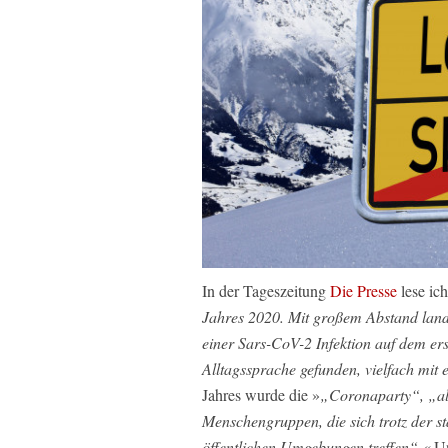
In der Tageszeitung
Die Presse
lese ic
Jahres 2020. Mit großem Abstand land
einer Sars-CoV-2 Infektion auf dem ers
Alltagssprache gefunden, vielfach mit 
Jahres wurde die »
„Coronaparty“, „al
Menschengruppen, die sich trotz der s
öffentlichen Umgebungen treffen“.«
Un