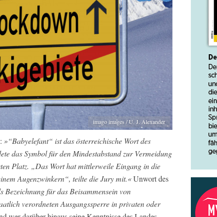
imago images / U. J. Alexander
h:
»“Babyelefant“ ist das österreichische Wort des
ete das Symbol für den Mindestabstand zur Vermeidung
ten Platz. „Das Wort hat mittlerweile Eingang in die
einem Augenzwinkern“, teilte die Jury mit.«
Unwort des
s Bezeichnung für das Beisammensein von
taatlich verordneten Ausgangssperre in privaten oder
d wer darüber hinaus seine Kenntnisse des Landes