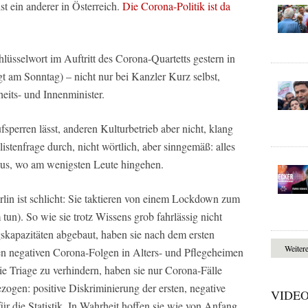
st ein anderer in Österreich.
Die Corona-Politik ist da
üsselwort im Auftritt des Corona-Quartetts gestern in
gt am Sonntag) – nicht nur bei Kanzler Kurz selbst,
eits- und Innenminister.
erren lässt, anderen Kulturbetrieb aber nicht, klang
stenfrage durch, nicht wörtlich, aber sinngemäß: alles
 aus, wo am wenigsten Leute hingehen.
lin ist schlicht: Sie taktieren von einem Lockdown zum
tun). So wie sie trotz Wissens grob fahrlässig nicht
kapazitäten abgebaut, haben sie nach dem ersten
Weiter
 negativen Corona-Folgen in Alters- und Pflegeheimen
e Triage zu verhindern, haben sie nur Corona-Fälle
ogen: positive Diskriminierung der ersten, negative
VIDE
ür die Statistik. In Wahrheit hoffen sie wie von Anfang