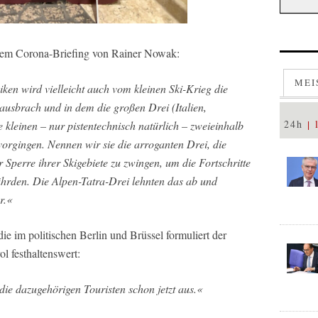
s dem Corona-Briefing von Rainer Nowak:
MEI
en wird vielleicht auch vom kleinen Ski-Krieg die
ausbrach und in dem die großen Drei (Italien,
24h
kleinen – nur pistentechnisch natürlich – zweieinhalb
vorgingen. Nennen wir sie die arroganten Drei, die
r Sperre ihrer Skigebiete zu zwingen, um die Fortschritte
ährden. Die Alpen-Tatra-Drei lehnten das ab und
r.«
e im politischen Berlin und Brüssel formuliert der
l festhaltenswert:
 die dazugehörigen Touristen schon jetzt aus.«