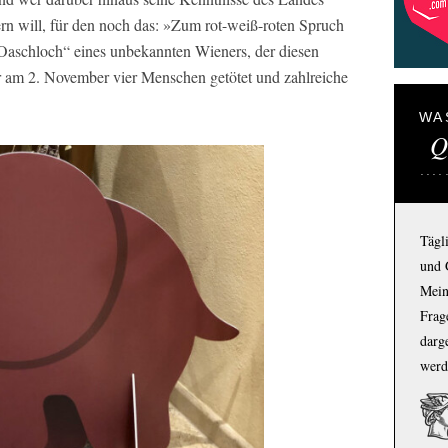
n will, für den noch das: »Zum rot-weiß-roten Spruch
 Oaschloch“ eines unbekannten Wieners, der diesen
er am 2. November vier Menschen getötet und zahlreiche
WA
Q
Tägl
und 
Mein
Frage
darg
werd