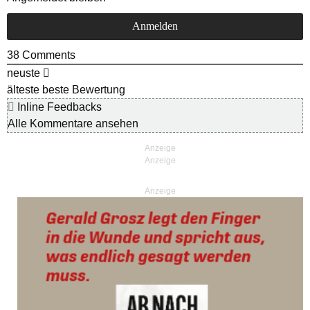
38
Comments
neuste
älteste
beste Bewertung
Inline Feedbacks
Alle Kommentare ansehen
Anzeige