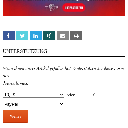
Facebook
Twitter
Linkedin
Xing
Email
Print
UNTERSTÜTZUNG
Wenn Ihnen unser Artikel gefallen hat: Unterstützen Sie diese Form
des
Journalismus.
oder
€
Weiter