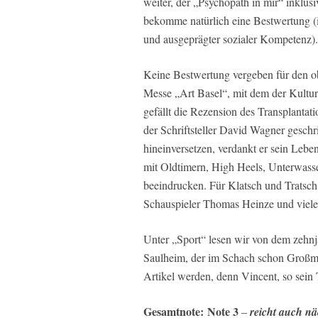
weiter, der „Psychopath in mir“ inklus
bekomme natürlich eine Bestwertung
und ausgeprägter sozialer Kompetenz).
Keine Bestwertung vergeben für den ob
Messe „Art Basel“, mit dem der Kulturt
gefällt die Rezension des Transplantat
der Schriftsteller David Wagner geschri
hineinversetzen, verdankt er sein Leb
mit Oldtimern, High Heels, Unterwasse
beeindrucken. Für Klatsch und Tratsch
Schauspieler Thomas Heinze und viele
Unter „Sport“ lesen wir von dem zehn
Saulheim, der im Schach schon Großmei
Artikel werden, denn Vincent, so sein 
Gesamtnote: Note 3
–
reicht auch n