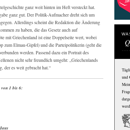
telgeschichte ganz weit hinten im Heft versteckt hat.
gabe ganz gut. Der Politik-Aufmacher dreht sich um
gegen. Allerdings scheint die Redaktion die Änderung
kommen zu haben, die das Gesetz auch auf
WA
e mit Griechenland ist eine Doppelseite wert, wobei
Q
pp zum Elmau-Gipfel) und die Parteipolitikerin (geht die
verbunden werden. Passend dazu ein Portrait des
Hellenen nicht sehr freundlich umgeht: „Griechenlands
, der es weit gebracht hat.“
Tägl
und 
Mein
von 1 bis 6:
Frage
darg
werd
 Haus