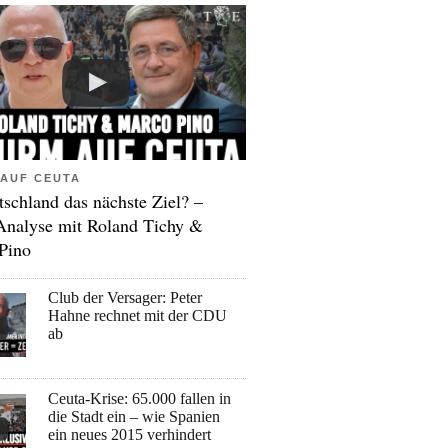
AUF CEUTA
tschland das nächste Ziel? –
Analyse mit Roland Tichy &
Pino
Club der Versager: Peter
Hahne rechnet mit der CDU
ab
Ceuta-Krise: 65.000 fallen in
die Stadt ein – wie Spanien
ein neues 2015 verhindert