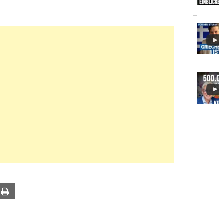
ail
Print