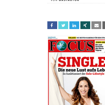
VON
GASTAUTOR
Facebook
Twitter
Linkedin
Xing
Em