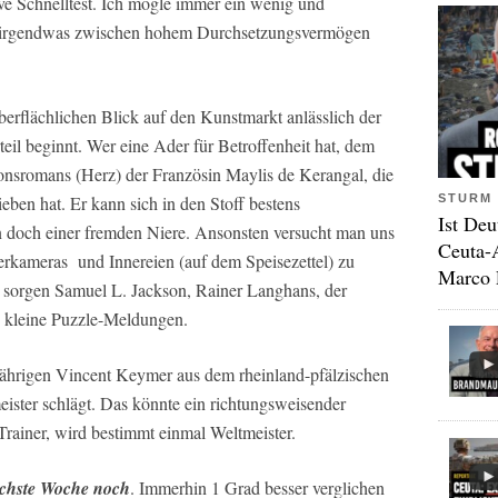
ive Schnelltest. Ich mogle immer ein wenig und
 (irgendwas zwischen hohem Durchsetzungsvermögen
erflächlichen Blick auf den Kunstmarkt anlässlich der
eil beginnt. Wer eine Ader für Betroffenheit hat, dem
ionsromans (Herz) der Französin Maylis de Kerangal, die
STURM 
eben hat. Er kann sich in den Stoff bestens
Ist Deu
en doch einer fremden Niere. Ansonsten versucht man uns
Ceuta-
rkameras und Innereien (auf dem Speisezettel) zu
Marco 
 sorgen Samuel L. Jackson, Rainer Langhans, der
 kleine Puzzle-Meldungen.
jährigen Vincent Keymer aus dem rheinland-pfälzischen
ster schlägt. Das könnte ein richtungsweisender
Trainer, wird bestimmt einmal Weltmeister.
ächste Woche noch
. Immerhin 1 Grad besser verglichen