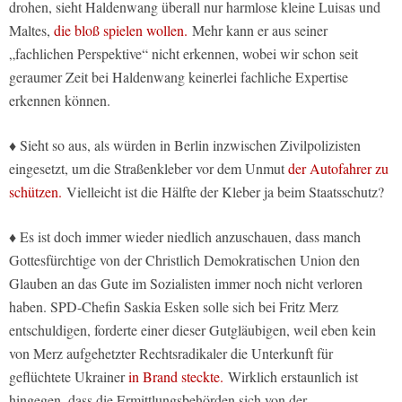
drohen, sieht Haldenwang überall nur harmlose kleine Luisas und
Maltes,
die bloß spielen wollen.
Mehr kann er aus seiner
„fachlichen Perspektive“ nicht erkennen, wobei wir schon seit
geraumer Zeit bei Haldenwang keinerlei fachliche Expertise
erkennen können.
♦ Sieht so aus, als würden in Berlin inzwischen Zivilpolizisten
eingesetzt, um die Straßenkleber vor dem Unmut
der Autofahrer zu
schützen.
Vielleicht ist die Hälfte der Kleber ja beim Staatsschutz?
♦ Es ist doch immer wieder niedlich anzuschauen, dass manch
Gottesfürchtige von der Christlich Demokratischen Union den
Glauben an das Gute im Sozialisten immer noch nicht verloren
haben. SPD-Chefin Saskia Esken solle sich bei Fritz Merz
entschuldigen, forderte einer dieser Gutgläubigen, weil eben kein
von Merz aufgehetzter Rechtsradikaler die Unterkunft für
geflüchtete Ukrainer
in Brand steckte.
Wirklich erstaunlich ist
hingegen, dass die Ermittlungsbehörden sich von der