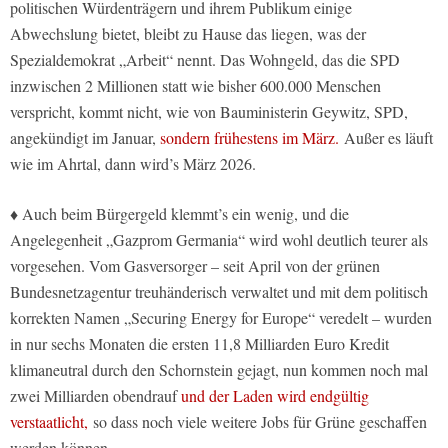
politischen Würdenträgern und ihrem Publikum einige
Abwechslung bietet, bleibt zu Hause das liegen, was der
Spezialdemokrat „Arbeit“ nennt. Das Wohngeld, das die SPD
inzwischen 2 Millionen statt wie bisher 600.000 Menschen
verspricht, kommt nicht, wie von Bauministerin Geywitz, SPD,
angekündigt im Januar,
sondern frühestens im März.
Außer es läuft
wie im Ahrtal, dann wird’s März 2026.
♦ Auch beim Bürgergeld klemmt’s ein wenig, und die
Angelegenheit „Gazprom Germania“ wird wohl deutlich teurer als
vorgesehen. Vom Gasversorger – seit April von der grünen
Bundesnetzagentur treuhänderisch verwaltet und mit dem politisch
korrekten Namen „Securing Energy for Europe“ veredelt – wurden
in nur sechs Monaten die ersten 11,8 Milliarden Euro Kredit
klimaneutral durch den Schornstein gejagt, nun kommen noch mal
zwei Milliarden obendrauf
und der Laden wird endgültig
verstaatlicht,
so dass noch viele weitere Jobs für Grüne geschaffen
werden können.