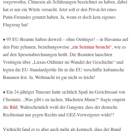
vorgeworfen, Chinesen als Schlitzaugen bezeichnet zu haben, dabei
hat er nur ein Witzle versucht. Jetzt soll er den Privat-Jet eines
Putin-Freundes genutzt haben. Ja, wenn er doch kein eigenes
Flugzeug hat!
♦ 95 EU-Beamte haben derweil – ohne Oettinger! – in Havanna auf
den Putz gehauen, beziehungsweise
„ein Seminar besucht“
, wie es
auf den Spesenabrechnungen heißt. Die Beamten lauschten
Vorträgen über „Luxus-Oldtimer im Wandel der Geschichte“ und
legten die EU-Standardgröße für in die EU verschiffte kubanische
Bananen fest. Ja, Weltmacht ist gar nicht so leicht!
♦ Ein 24-jähriger Tunesier hatte sichtlich Spaß im Gerichtssaal von
Chemnitz. „Was gibt’s zu lachen, Macheten-Mann?“ fragte empört
die
Bild
. Wahrscheinlich weiß der Gangster, dass der deutsche
Rechtsstaat nur gegen Rechts und GEZ-Verweigerer wirkt!?
Vielleicht fand er es aber auch mehr als komisch, dass der Bund