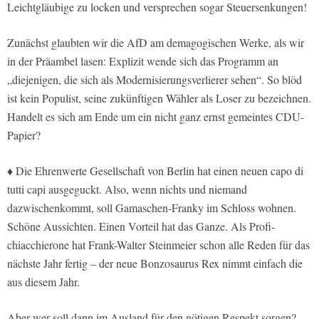
Leichtgläubige zu locken und versprechen sogar Steuersenkungen!
Zunächst glaubten wir die AfD am demagogischen Werke, als wir
in der Präambel lasen: Explizit wende sich das Programm an
„diejenigen, die sich als Modernisierungsverlierer sehen“. So blöd
ist kein Populist, seine zukünftigen Wähler als Loser zu bezeichnen.
Handelt es sich am Ende um ein nicht ganz ernst gemeintes CDU-
Papier?
♦ Die Ehrenwerte Gesellschaft von Berlin hat einen neuen capo di
tutti capi ausgeguckt. Also, wenn nichts und niemand
dazwischenkommt, soll Gamaschen-Franky im Schloss wohnen.
Schöne Aussichten. Einen Vorteil hat das Ganze. Als Profi-
chiacchierone hat Frank-Walter Steinmeier schon alle Reden für das
nächste Jahr fertig – der neue Bonzosaurus Rex nimmt einfach die
aus diesem Jahr.
Aber wer soll dann im Ausland für den nötigen Respekt sorgen?