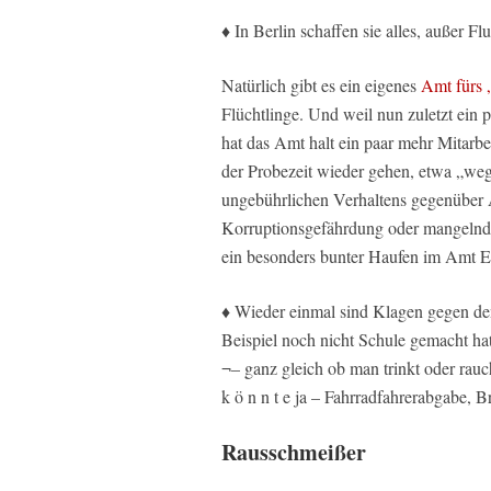
♦ In Berlin schaffen sie alles, außer F
Natürlich gibt es ein eigenes
Amt fürs 
Flüchtlinge. Und weil nun zuletzt ein
hat das Amt halt ein paar mehr Mitarbe
der Probezeit wieder gehen, etwa „weg
ungebührlichen Verhaltens gegenüber 
Korruptionsgefährdung oder mangelnde
ein besonders bunter Haufen im Amt E
♦ Wieder einmal sind Klagen gegen d
Beispiel noch nicht Schule gemacht ha
¬– ganz gleich ob man trinkt oder rauch
k ö n n t e ja – Fahrradfahrerabgabe, 
Rausschmeißer