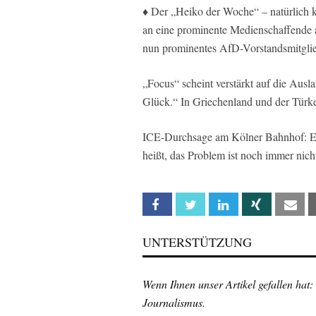
♦ Der „Heiko der Woche“ – natürlich k
an eine prominente Medienschaffende
nun prominentes AfD-Vorstandsmitglie
„Focus“ scheint verstärkt auf die Ausl
Glück.“ In Griechenland und der Türke
ICE-Durchsage am Kölner Bahnhof: Es
heißt, das Problem ist noch immer nicht
Facebook
Twitter
Linkedin
Xing
Em
UNTERSTÜTZUNG
Wenn Ihnen unser Artikel gefallen hat:
Journalismus.