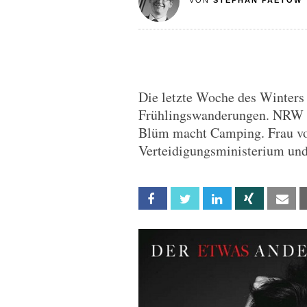
VON
STEPHAN PAETOW
Die letzte Woche des Winters 
Frühlingswanderungen. NRW sc
Blüm macht Camping. Frau vo
Verteidigungsministerium und 
Facebook
Twitter
Linkedin
Xing
Em