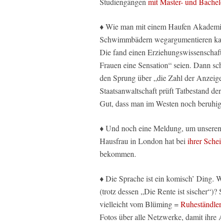
Studiengängen
mit Master- und Bachel
♦ Wie man mit einem Haufen Akademik
Schwimmbädern wegargumentieren kan
Die fand einen Erziehungswissenschaftle
Frauen eine Sensation“ seien. Dann s
den Sprung über „die Zahl der Anzeige
Staatsanwaltschaft prüft Tatbestand de
Gut, dass man im Westen noch beruhi
♦ Und noch eine Meldung, um unseren 
Hausfrau in London hat bei
ihrer Sch
bekommen.
♦ Die Sprache ist ein komisch’ Ding. 
(trotz dessen „Die Rente ist sischer“)
vielleicht vom Blüming =
Ruheständle
Fotos über alle Netzwerke, damit ihre