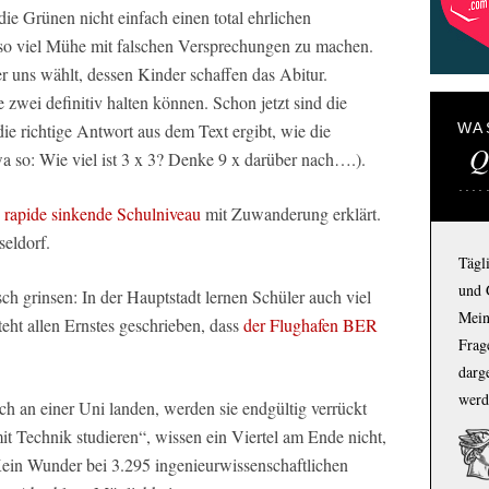
ie Grünen nicht einfach einen total ehrlichen
 so viel Mühe mit falschen Versprechungen zu machen.
 uns wählt, dessen Kinder schaffen das Abitur.
 zwei definitiv halten können. Schon jetzt sind die
WA
die richtige Antwort aus dem Text ergibt, wie die
Q
etwa so: Wie viel ist 3 x 3? Denke 9 x darüber nach….).
s
rapide sinkende Schulniveau
mit Zuwanderung erklärt.
eldorf.
Tägl
und 
ch grinsen: In der Hauptstadt lernen Schüler auch viel
Mein
eht allen Ernstes geschrieben, dass
der Flughafen BER
Frage
darg
werd
h an einer Uni landen, werden sie endgültig verrückt
t Technik studieren“, wissen ein Viertel am Ende nicht,
. Kein Wunder bei 3.295 ingenieurwissenschaftlichen