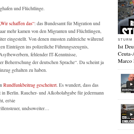
lughafen und Flüchtlinge.
„Wir schaffen das“
: das Bundesamt für Migration und
 paar mehr kamen von den Migranten und Flüchtlingen,
iter eingestellt. Von denen mussten zahlreiche während
STURM 
Ist Deu
en Einträgen ins polizeiliche Führungszeugnis,
Ceuta-
Asylbewerbern, fehlender IT-Kenntnisse,
Marco 
r Beherrschung der deutschen Sprache“. Da scheint ja
inzug gehalten zu haben.
en
Rundfunkbeitrag gescheitert
. Es wundert, dass das
t in Berlin. Raucher- und Alkoholabgabe für jedermann
t, er/sie
Brillensteuer, undsoweiter…