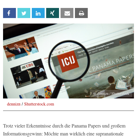
Facebook
Twitter
Linkedin
Xing
Email
Print
@ dennizn / Shutterstock
dennizn
/
Shutterstock.com
Trotz vieler Erkenntnisse durch die Panama Papers und großem
Informationsgewinn: Möchte man wirklich eine supranationale