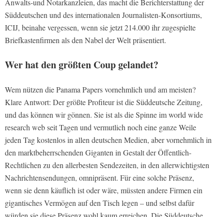
Anwalts-und Notarkanzleien, das macht die Berichterstattung der
Süddeutschen und des internationalen Journalisten-Konsortiums,
ICIJ, beinahe vergessen, wenn sie jetzt 214.000 ihr zugespielte
Briefkastenfirmen als den Nabel der Welt präsentiert.
Wer hat den größten Coup gelandet?
Wem nützen die Panama Papers vornehmlich und am meisten?
Klare Antwort: Der größte Profiteur ist die Süddeutsche Zeitung,
und das können wir gönnen. Sie ist als die Spinne im world wide
research web seit Tagen und vermutlich noch eine ganze Weile
jeden Tag kostenlos in allen deutschen Medien, aber vornehmlich in
den marktbeherrschenden Giganten in Gestalt der Öffentlich-
Rechtlichen zu den allerbesten Sendezeiten, in den allerwichtigsten
Nachrichtensendungen, omnipräsent. Für eine solche Präsenz,
wenn sie denn käuflich ist oder wäre, müssten andere Firmen ein
gigantisches Vermögen auf den Tisch legen – und selbst dafür
würden sie diese Präsenz wohl kaum erreichen. Die Süddeutsche