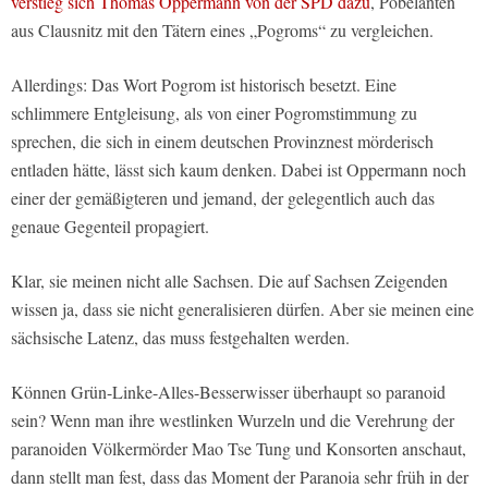
verstieg sich Thomas Oppermann von der SPD dazu
, Pöbelanten
aus Clausnitz mit den Tätern eines „Pogroms“ zu vergleichen.
Allerdings: Das Wort Pogrom ist historisch besetzt. Eine
schlimmere Entgleisung, als von einer Pogromstimmung zu
sprechen, die sich in einem deutschen Provinznest mörderisch
entladen hätte, lässt sich kaum denken. Dabei ist Oppermann noch
einer der gemäßigteren und jemand, der gelegentlich auch das
genaue Gegenteil propagiert.
Klar, sie meinen nicht alle Sachsen. Die auf Sachsen Zeigenden
wissen ja, dass sie nicht generalisieren dürfen. Aber sie meinen eine
sächsische Latenz, das muss festgehalten werden.
Können Grün-Linke-Alles-Besserwisser überhaupt so paranoid
sein? Wenn man ihre westlinken Wurzeln und die Verehrung der
paranoiden Völkermörder Mao Tse Tung und Konsorten anschaut,
dann stellt man fest, dass das Moment der Paranoia sehr früh in der