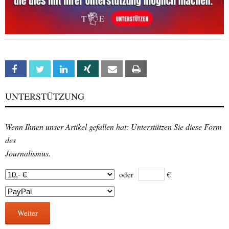
Facebook
Twitter
Linkedin
Xing
Email
Print
UNTERSTÜTZUNG
Wenn Ihnen unser Artikel gefallen hat: Unterstützen Sie diese Form
des
Journalismus.
oder
€
Weiter