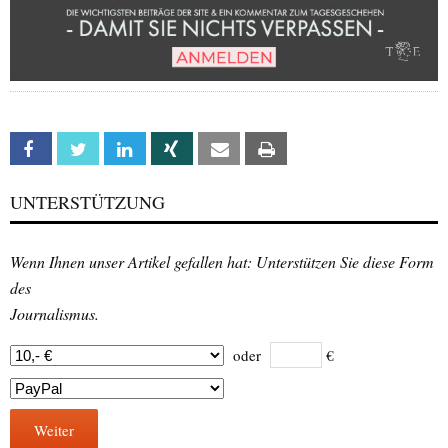
Facebook
Twitter
Linkedin
Xing
Email
Print
UNTERSTÜTZUNG
Wenn Ihnen unser Artikel gefallen hat: Unterstützen Sie diese Form
des
Journalismus.
oder
€
Weiter