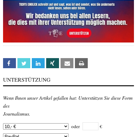
Facebook
Twitter
Linkedin
Xing
Email
Print
UNTERSTÜTZUNG
Wenn Ihnen unser Artikel gefallen hat: Unterstützen Sie diese Form
des
Journalismus.
oder
€