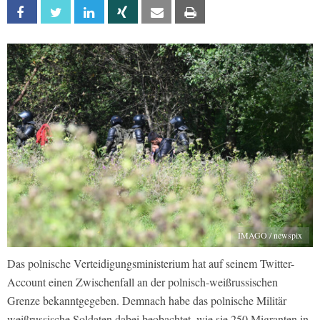
Facebook
Twitter
Linkedin
Xing
Email
Print
IMAGO / newspix
Das polnische Verteidigungsministerium hat auf seinem Twitter-
Account einen Zwischenfall an der polnisch-weißrussischen
Grenze bekanntgegeben. Demnach habe das polnische Militär
weißrussische Soldaten dabei beobachtet, wie sie 250 Migranten in