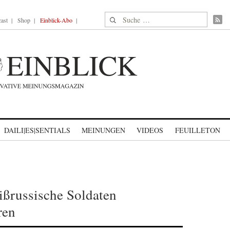
Suche nach:
ast
Shop
Einblick-Abo
DAILI|ES|SENTIALS
MEINUNGEN
VIDEOS
FEUILLETON
ißrussische Soldaten
ren