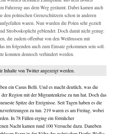
inem Fahrzeug aus dem Weg geräumt. Dabei kamen auch
die den polnischen Grenzschützern schon in anderen
aufgefallen waren. Nun wurden die Polen sehr gezielt
nd Stroboskoplicht geblendet. Doch damit nicht genug:
en, die zudem offenbar von den Weißrussen mit
das im folgenden auch zum Einsatz gekommen sein soll.
tte konnten dennoch verhindert werden.
ir Inhalte von Twitter angezeigt werden.
ben ein Casus Belli. Und es macht deutlich, was die
 der Region mit der Migrantenkrise zu tun hat. Doch das
e neueste Spitze der Ereignisse. Seit Tagen haben es die
nzverletzungen zu tun. 219 waren es am Freitag, wobei
den. In 78 Fällen erging ein förmlicher
genen Nacht kamen rund 100 Versuche dazu. Daneben
eblosen Syrer in der Nähe des polnischen Dorfes Wolka