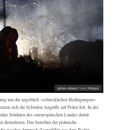
picture alliance / AA | Stringer
egung um die angeblich »schrecklichen Bedingungen«
zen sich die hybriden Angriffe auf Polen fort. In der
uläre Soldaten des osteuropäischen Landes damit
 demolieren. Das berichtet der polnische
mcha wurden demnach Zaunpfähle aus dem Boden