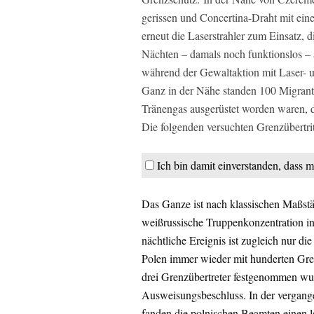
gerissen und Concertina-Draht mit e
erneut die Laserstrahler zum Einsatz, 
Nächten – damals noch funktionslos – 
während der Gewaltaktion mit Laser- u
Ganz in der Nähe standen 100 Migrant
Tränengas ausgerüstet worden waren, 
Die folgenden versuchten Grenzübertri
Ich bin damit einverstanden, dass m
Das Ganze ist nach klassischen Maßstä
weißrussische Truppenkonzentration in
nächtliche Ereignis ist zugleich nur di
Polen immer wieder mit hunderten Gre
drei Grenzübertreter festgenommen wur
Ausweisungsbeschluss. In der vergan
fanden die polnischen Beamten einen l