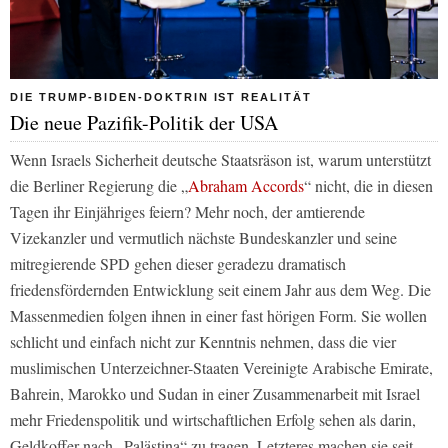
DIE TRUMP-BIDEN-DOKTRIN IST REALITÄT
Die neue Pazifik-Politik der USA
Wenn Israels Sicherheit deutsche Staatsräson ist, warum unterstützt
die Berliner Regierung die „
Abraham Accords
“ nicht, die in diesen
Tagen ihr Einjähriges feiern? Mehr noch, der amtierende
Vizekanzler und vermutlich nächste Bundeskanzler und seine
mitregierende SPD gehen dieser geradezu dramatisch
friedensfördernden Entwicklung seit einem Jahr aus dem Weg. Die
Massenmedien folgen ihnen in einer fast hörigen Form. Sie wollen
schlicht und einfach nicht zur Kenntnis nehmen, dass die vier
muslimischen Unterzeichner-Staaten Vereinigte Arabische Emirate,
Bahrein, Marokko und Sudan in einer Zusammenarbeit mit Israel
mehr Friedenspolitik und wirtschaftlichen Erfolg sehen als darin,
Geldkoffer nach „Palästina“ zu tragen. Letzteres machen sie seit