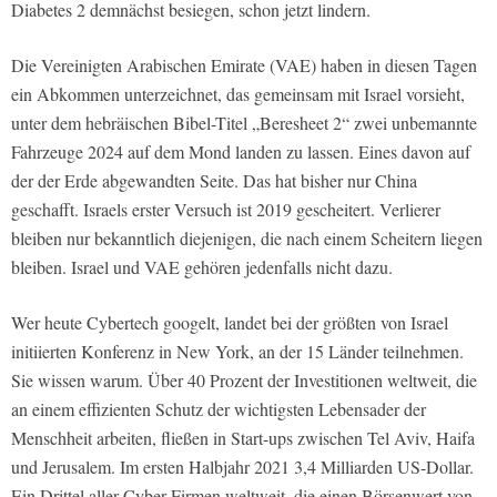
Diabetes 2 demnächst besiegen, schon jetzt lindern.
Die Vereinigten Arabischen Emirate (VAE) haben in diesen Tagen
ein Abkommen unterzeichnet, das gemeinsam mit Israel vorsieht,
unter dem hebräischen Bibel-Titel „Beresheet 2“ zwei unbemannte
Fahrzeuge 2024 auf dem Mond landen zu lassen. Eines davon auf
der der Erde abgewandten Seite. Das hat bisher nur China
geschafft. Israels erster Versuch ist 2019 gescheitert. Verlierer
bleiben nur bekanntlich diejenigen, die nach einem Scheitern liegen
bleiben. Israel und VAE gehören jedenfalls nicht dazu.
Wer heute Cybertech googelt, landet bei der größten von Israel
initiierten Konferenz in New York, an der 15 Länder teilnehmen.
Sie wissen warum. Über 40 Prozent der Investitionen weltweit, die
an einem effizienten Schutz der wichtigsten Lebensader der
Menschheit arbeiten, fließen in Start-ups zwischen Tel Aviv, Haifa
und Jerusalem. Im ersten Halbjahr 2021 3,4 Milliarden US-Dollar.
Ein Drittel aller Cyber-Firmen weltweit, die einen Börsenwert von