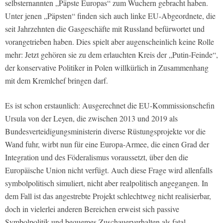
selbsternannten „Päpste Europas“ zum Wuchern gebracht haben.
Unter jenen „Päpsten“ finden sich auch linke EU-Abgeordnete, die
seit Jahrzehnten die Gasgeschäfte mit Russland befürwortet und
vorangetrieben haben. Dies spielt aber augenscheinlich keine Rolle
mehr: Jetzt gehören sie zu dem erlauchten Kreis der „Putin-Feinde“,
der konservative Politiker in Polen willkürlich in Zusammenhang
mit dem Kremlchef bringen darf.
Es ist schon erstaunlich: Ausgerechnet die EU-Kommissionschefin
Ursula von der Leyen, die zwischen 2013 und 2019 als
Bundesverteidigungsministerin diverse Rüstungsprojekte vor die
Wand fuhr, wirbt nun für eine Europa-Armee, die einen Grad der
Integration und des Föderalismus voraussetzt, über den die
Europäische Union nicht verfügt. Auch diese Frage wird allenfalls
symbolpolitisch simuliert, nicht aber realpolitisch angegangen. In
dem Fall ist das angestrebte Projekt schlechtweg nicht realisierbar,
doch in vielerlei anderen Bereichen erweist sich passive
Symbolpolitik und bequemes Zuschauerverhalten als fatal.