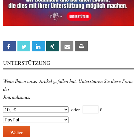
Facebook
Twitter
Linkedin
Xing
Email
Print
UNTERSTÜTZUNG
Wenn Ihnen unser Artikel gefallen hat: Unterstützen Sie diese Form
des
Journalismus.
oder
€
Weiter