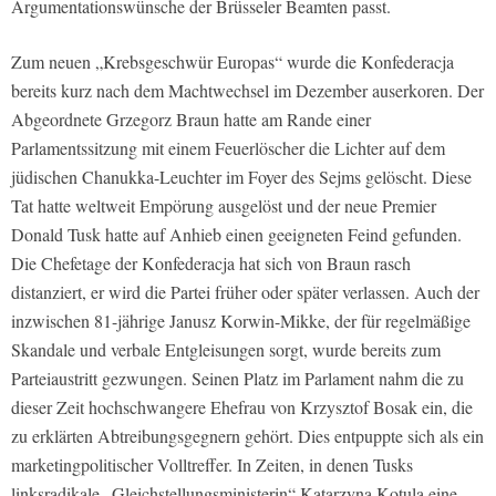
Argumentationswünsche der Brüsseler Beamten passt.
Zum neuen „Krebsgeschwür Europas“ wurde die Konfederacja
bereits kurz nach dem Machtwechsel im Dezember auserkoren. Der
Abgeordnete Grzegorz Braun hatte am Rande einer
Parlamentssitzung mit einem Feuerlöscher die Lichter auf dem
jüdischen Chanukka-Leuchter im Foyer des Sejms gelöscht. Diese
Tat hatte weltweit Empörung ausgelöst und der neue Premier
Donald Tusk hatte auf Anhieb einen geeigneten Feind gefunden.
Die Chefetage der Konfederacja hat sich von Braun rasch
distanziert, er wird die Partei früher oder später verlassen. Auch der
inzwischen 81-jährige Janusz Korwin-Mikke, der für regelmäßige
Skandale und verbale Entgleisungen sorgt, wurde bereits zum
Parteiaustritt gezwungen. Seinen Platz im Parlament nahm die zu
dieser Zeit hochschwangere Ehefrau von Krzysztof Bosak ein, die
zu erklärten Abtreibungsgegnern gehört. Dies entpuppte sich als ein
marketingpolitischer Volltreffer. In Zeiten, in denen Tusks
linksradikale „Gleichstellungsministerin“ Katarzyna Kotula eine