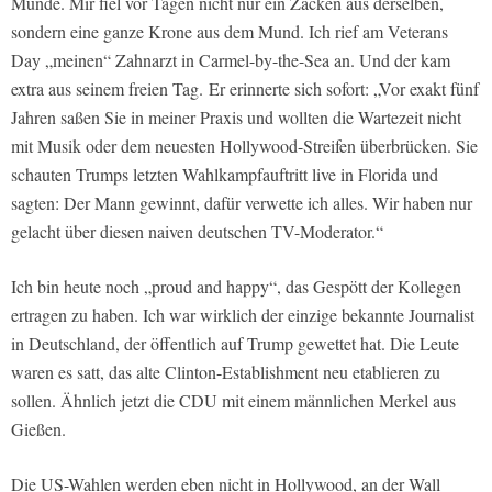
Munde. Mir fiel vor Tagen nicht nur ein Zacken aus derselben,
sondern eine ganze Krone aus dem Mund. Ich rief am Veterans
Day „meinen“ Zahnarzt in Carmel-by-the-Sea an. Und der kam
extra aus seinem freien Tag. Er erinnerte sich sofort: „Vor exakt fünf
Jahren saßen Sie in meiner Praxis und wollten die Wartezeit nicht
mit Musik oder dem neuesten Hollywood-Streifen überbrücken. Sie
schauten Trumps letzten Wahlkampfauftritt live in Florida und
sagten: Der Mann gewinnt, dafür verwette ich alles. Wir haben nur
gelacht über diesen naiven deutschen TV-Moderator.“
Ich bin heute noch „proud and happy“, das Gespött der Kollegen
ertragen zu haben. Ich war wirklich der einzige bekannte Journalist
in Deutschland, der öffentlich auf Trump gewettet hat. Die Leute
waren es satt, das alte Clinton-Establishment neu etablieren zu
sollen. Ähnlich jetzt die CDU mit einem männlichen Merkel aus
Gießen.
Die US-Wahlen werden eben nicht in Hollywood, an der Wall