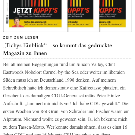
ZEIT ZUM LESEN
„Tichys Einblick“ – so kommt das gedruckte
Magazin zu Ihnen
Bei all meinen Begegnungen rund um Silicon Valley, Clint
Eastwoods Nobelort Carmel-by-the-Sea oder weiter im liberalen
Süden muss ich an Deutschland 1998 denken. Auf meinem
Schreibtisch hatte ich demonstrativ eine Kaffeetasse platziert, ein
Geschenk des damaligen CDU-Generalsekretärs Peter Hintze.
Aufschrift: „Jammert mir nichts vor! Ich habe CDU gewählt.“ Die
ersten Wochen von Rot-Grün, von Schröder und Fischer waren ein
Alptraum. Niemand wollte es gewesen sein. Ja, ich bekenne mich
zu dem Tassen-Motto. Wer konnte damals ahnen, dass es einst 16
Jahre CDU und nur 16 Monate CSU brauchte, um diese