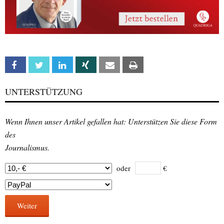
Facebook
Twitter
Linkedin
Xing
Email
Print
UNTERSTÜTZUNG
Wenn Ihnen unser Artikel gefallen hat: Unterstützen Sie diese Form
des
Journalismus.
oder
€
Weiter