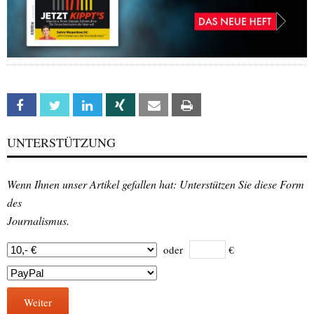
Facebook
Twitter
Linkedin
Xing
Email
Print
UNTERSTÜTZUNG
Wenn Ihnen unser Artikel gefallen hat: Unterstützen Sie diese Form
des
Journalismus.
oder
€
Weiter