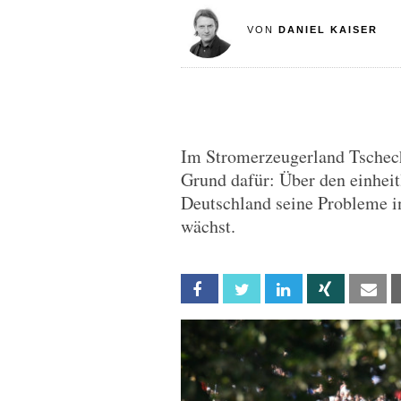
VON
DANIEL KAISER
Im Stromerzeugerland Tschech
Grund dafür: Über den einheit
Deutschland seine Probleme i
wächst.
Facebook
Twitter
Linkedin
Xing
Em