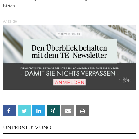
bieten.
Anzeige
Facebook
Twitter
Linkedin
Xing
Email
Print
UNTERSTÜTZUNG