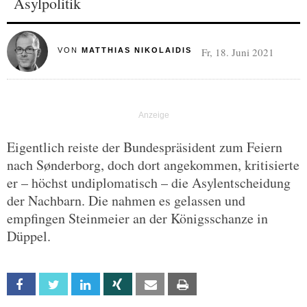
Asylpolitik
Fr, 18. Juni 2021
VON
MATTHIAS NIKOLAIDIS
Eigentlich reiste der Bundespräsident zum Feiern
nach Sønderborg, doch dort angekommen, kritisierte
er – höchst undiplomatisch – die Asylentscheidung
der Nachbarn. Die nahmen es gelassen und
empfingen Steinmeier an der Königsschanze in
Düppel.
Facebook
Twitter
Linkedin
Xing
Email
Print