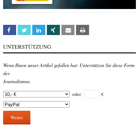
Facebook
Twitter
Linkedin
Xing
Email
Print
UNTERSTÜTZUNG
Wenn Ihnen unser Artikel gefallen hat: Unterstützen Sie diese Form
des
Journalismus.
oder
€
Weiter