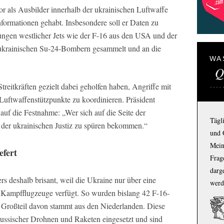
r als Ausbilder innerhalb der ukrainischen Luftwaffe
formationen gehabt. Insbesondere soll er Daten zu
ngen westlicher Jets wie der F-16 aus den USA und der
 ukrainischen Su-24-Bombern gesammelt und an die
WA
Q
treitkräften gezielt dabei geholfen haben, Angriffe mit
uftwaffenstützpunkte zu koordinieren. Präsident
auf die Festnahme: „Wer sich auf die Seite der
Tägl
e der ukrainischen Justiz zu spüren bekommen.“
und 
Mein
efert
Frage
darg
rs deshalb brisant, weil die Ukraine nur über eine
werd
 Kampfflugzeuge verfügt. So wurden bislang 42 F-16-
 Großteil davon stammt aus den Niederlanden. Diese
russischer Drohnen und Raketen eingesetzt und sind