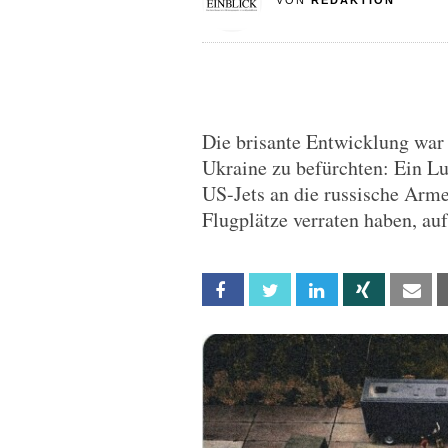
VON
REDAKTION
Die brisante Entwicklung war 
Ukraine zu befürchten: Ein Lu
US-Jets an die russische Armee
Flugplätze verraten haben, au
Facebook
Twitter
Linkedin
Xing
Em