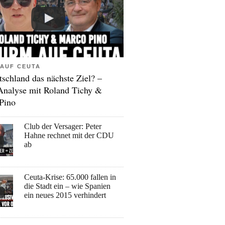
AUF CEUTA
tschland das nächste Ziel? –
Analyse mit Roland Tichy &
Pino
Club der Versager: Peter
Hahne rechnet mit der CDU
ab
Ceuta-Krise: 65.000 fallen in
die Stadt ein – wie Spanien
ein neues 2015 verhindert