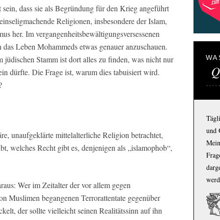
 sein, dass sie als Begründung für den Krieg angeführt
leinseligmachende Religionen, insbesondere der Islam,
us her. Im vergangenheitsbewältigungsversessenen
ich das Leben Mohammeds etwas genauer anzuschauen.
WA
jüdischen Stamm ist dort alles zu finden, was nicht nur
Q
in dürfte. Die Frage ist, warum dies tabuisiert wird.
?
Tägl
und 
e, unaufgeklärte mittelalterliche Religion betrachtet,
Mein
bt, welches Recht gibt es, denjenigen als „islamophob“,
Frage
darg
werd
raus: Wer im Zeitalter der vor allem gegen
 von Muslimen begangenen Terrorattentate gegenüber
lt, der sollte vielleicht seinen Realitätssinn auf ihn