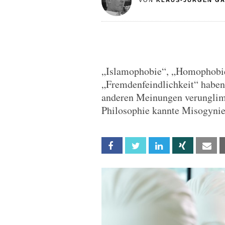
VON
KLAUS-JÜRGEN G
„Islamophobie“, „Homophobie
„Fremdenfeindlichkeit“ habe
anderen Meinungen verunglimp
Philosophie kannte Misogynie
Facebook
Twitter
Linkedin
Xing
Em