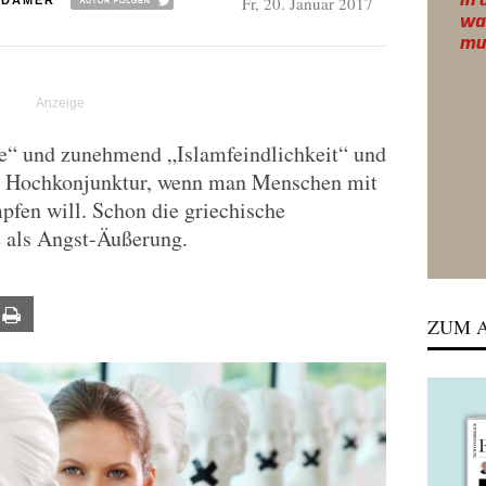
Fr, 20. Januar 2017
ADAMER
“ und zunehmend „Islamfeindlichkeit“ und
n Hochkonjunktur, wenn man Menschen mit
fen will. Schon die griechische
 als Angst-Äußerung.
ail
Print
ZUM A