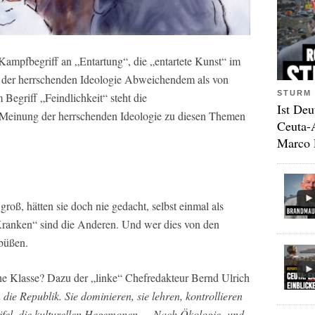
Kampfbegriff an „Entartung“, die „entartete Kunst“ im
on der herrschenden Ideologie Abweichendem als von
STURM 
Begriff „Feindlichkeit“ steht die
Ist Deu
e Meinung der herrschenden Ideologie zu diesen Themen
Ceuta-
Marco 
groß, hätten sie doch nie gedacht, selbst einmal als
Kranken“ sind die Anderen. Und wer dies von den
 büßen.
sche Klasse? Dazu der „linke“ Chefredakteur Bernd Ulrich
die Republik. Sie dominieren, sie lehren, kontrollieren
eifel, die kulturellen Hegemonen … Nach Ökologie- und