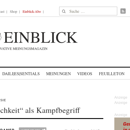
Suche nach:
ast
Shop
Einblick-Abo
DAILI|ES|SENTIALS
MEINUNGEN
VIDEOS
FEUILLETON
SIE
chkeit“ als Kampfbegriff
Anzeige