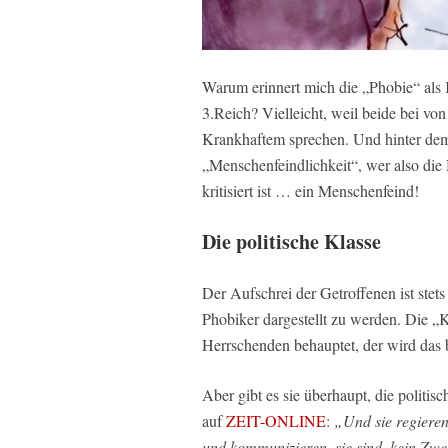
Warum erinnert mich die „Phobie“ als 
3.Reich? Vielleicht, weil beide bei v
Krankhaftem sprechen. Und hinter dem 
„Menschenfeindlichkeit“, wer also di
kritisiert ist … ein Menschenfeind!
Die politische Klasse
Der Aufschrei der Getroffenen ist stets 
Phobiker dargestellt zu werden. Die „
Herrschenden behauptet, der wird das
Aber gibt es sie überhaupt, die politi
auf
ZEIT-ONLINE
:
„Und sie regieren 
und kommunizieren, sie sind, kein Zw