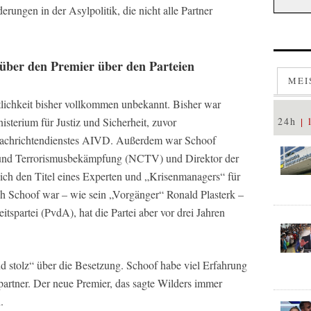
ungen in der Asylpolitik, die nicht alle Partner
 über den Premier über den Parteien
MEI
tlichkeit bisher vollkommen unbekannt. Bisher war
sterium für Justiz und Sicherheit, zuvor
24h
snachrichtendienstes AIVD. Außerdem war Schoof
t und Terrorismusbekämpfung (NCTV) und Direktor der
ich den Titel eines Experten und „Krisenmanagers“ für
ch Schoof war – wie sein „Vorgänger“ Ronald Plasterk –
tspartei (PvdA), hat die Partei aber vor drei Jahren
nd stolz“ über die Besetzung. Schoof habe viel Erfahrung
spartner. Der neue Premier, das sagte Wilders immer
.