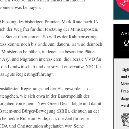
 könne etwas beitragen.
Ablösung des bisherigen Premiers Mark Rutte nach 13
uch der Weg frei für die Besetzung der Ministerposten.
WA
 das Steuer übernehmen. So will es der Rahmenvertrag
Q
ozess könnte noch bis Ende Juni dauern. Es wird dennoch
ne Ministerien bemühen, in denen sie besondere Pläne
 Asyl und Migration interessieren, die liberale VVD für
die Landwirtschaft und der sozialkonservative NSC für
Tägl
as „gute Regierungsführung“.
und 
Mein
ienstältesten Regierungschef der EU geworden – das
Frage
tengehen, wie sich etwa in der Bauernpolitik der
darg
Vorgaben von einem „New Green Deal“ folgte und damit
werd
ie Bauern-und Bürger-Bewegung (BBB), die auch an der
n bemerkte Rutte am Ende, dass die Zeit für seine
, CDA und Christenunion abgelaufen war. Seine