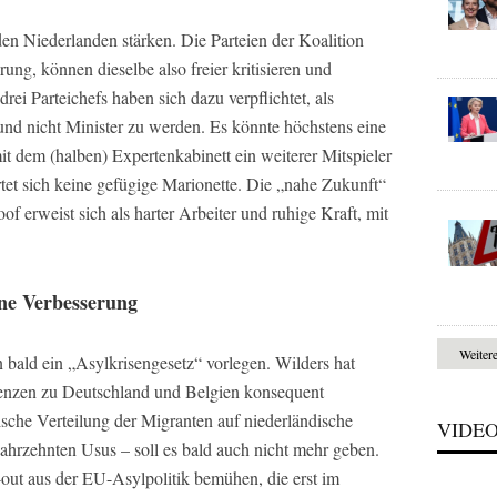
den Niederlanden stärken. Die Parteien der Koalition
rung, können dieselbe also freier kritisieren und
rei Parteichefs haben sich dazu verpflichtet, als
nd nicht Minister zu werden. Es könnte höchstens eine
t dem (halben) Expertenkabinett ein weiterer Mitspieler
tet sich keine gefügige Marionette. Die „nahe Zukunft“
f erweist sich als harter Arbeiter und ruhige Kraft, mit
ine Verbesserung
Weiter
 bald ein „Asylkrisengesetz“ vorlegen. Wilders hat
enzen zu Deutschland und Belgien konsequent
sche Verteilung der Migranten auf niederländische
VIDE
ahrzehnten Usus – soll es bald auch nicht mehr geben.
out aus der EU-Asylpolitik bemühen, die erst im