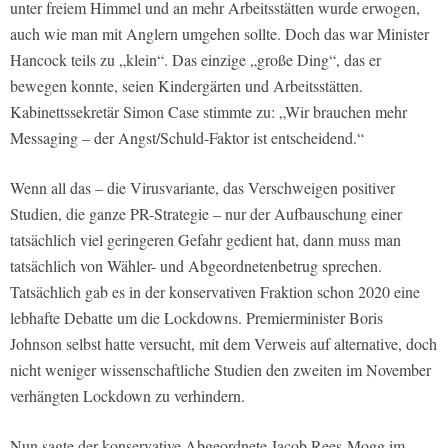
unter freiem Himmel und an mehr Arbeitsstätten wurde erwogen,
auch wie man mit Anglern umgehen sollte. Doch das war Minister
Hancock teils zu „klein“. Das einzige „große Ding“, das er
bewegen konnte, seien Kindergärten und Arbeitsstätten.
Kabinettssekretär Simon Case stimmte zu: „Wir brauchen mehr
Messaging – der Angst/Schuld-Faktor ist entscheidend.“
Wenn all das – die Virusvariante, das Verschweigen positiver
Studien, die ganze PR-Strategie – nur der Aufbauschung einer
tatsächlich viel geringeren Gefahr gedient hat, dann muss man
tatsächlich von Wähler- und Abgeordnetenbetrug sprechen.
Tatsächlich gab es in der konservativen Fraktion schon 2020 eine
lebhafte Debatte um die Lockdowns. Premierminister Boris
Johnson selbst hatte versucht, mit dem Verweis auf alternative, doch
nicht weniger wissenschaftliche Studien den zweiten im November
verhängten Lockdown zu verhindern.
Nun sagte der konservative Abgeordnete Jacob Rees-Mogg im