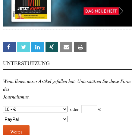
Facebook
Twitter
Linkedin
Xing
Email
Print
UNTERSTÜTZUNG
Wenn Ihnen unser Artikel gefallen hat: Unterstützen Sie diese Form
des
Journalismus.
oder
€
Weiter