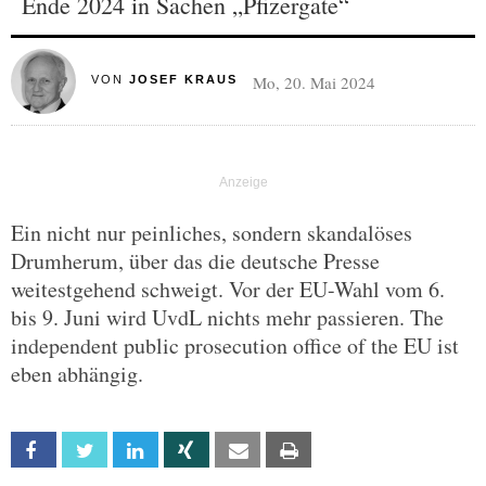
Ende 2024 in Sachen „Pfizergate“
Mo, 20. Mai 2024
VON
JOSEF KRAUS
Ein nicht nur peinliches, sondern skandalöses
Drumherum, über das die deutsche Presse
weitestgehend schweigt. Vor der EU-Wahl vom 6.
bis 9. Juni wird UvdL nichts mehr passieren. The
independent public prosecution office of the EU ist
eben abhängig.
Facebook
Twitter
Linkedin
Xing
Email
Print