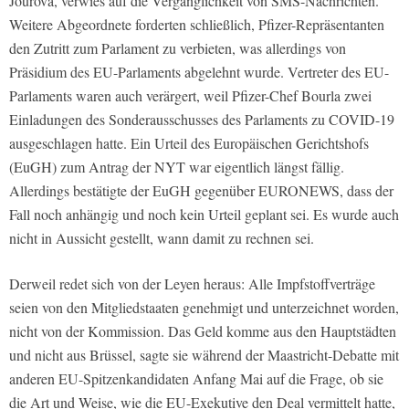
Jourová, verwies auf die Vergänglichkeit von SMS-Nachrichten.
Weitere Abgeordnete forderten schließlich, Pfizer-Repräsentanten
den Zutritt zum Parlament zu verbieten, was allerdings von
Präsidium des EU-Parlaments abgelehnt wurde. Vertreter des EU-
Parlaments waren auch verärgert, weil Pfizer-Chef Bourla zwei
Einladungen des Sonderausschusses des Parlaments zu COVID-19
ausgeschlagen hatte. Ein Urteil des Europäischen Gerichtshofs
(EuGH) zum Antrag der NYT war eigentlich längst fällig.
Allerdings bestätigte der EuGH gegenüber EURONEWS, dass der
Fall noch anhängig und noch kein Urteil geplant sei. Es wurde auch
nicht in Aussicht gestellt, wann damit zu rechnen sei.
Derweil redet sich von der Leyen heraus: Alle Impfstoffverträge
seien von den Mitgliedstaaten genehmigt und unterzeichnet worden,
nicht von der Kommission. Das Geld komme aus den Hauptstädten
und nicht aus Brüssel, sagte sie während der Maastricht-Debatte mit
anderen EU-Spitzenkandidaten Anfang Mai auf die Frage, ob sie
die Art und Weise, wie die EU-Exekutive den Deal vermittelt hatte,