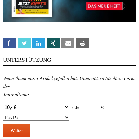
Facebook
Twitter
Linkedin
Xing
Email
Print
UNTERSTÜTZUNG
Wenn Ihnen unser Artikel gefallen hat: Unterstützen Sie diese Form
des
Journalismus.
oder
€
Weiter