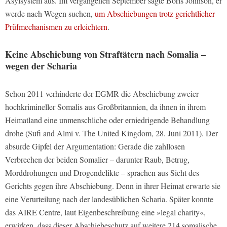
Asylsystem aus. Im vergangenen September sagte Boris Johnson, er
werde nach Wegen suchen,
um Abschiebungen trotz gerichtlicher
Prüfmechanismen zu erleichtern
.
Keine Abschiebung von Straftätern nach Somalia –
wegen der Scharia
Schon 2011 verhinderte der EGMR die Abschiebung zweier
hochkrimineller Somalis aus Großbritannien, da ihnen in ihrem
Heimatland eine unmenschliche oder erniedrigende Behandlung
drohe (Sufi and Almi v. The United Kingdom, 28. Juni 2011). Der
absurde Gipfel der Argumentation: Gerade die zahllosen
Verbrechen der beiden Somalier – darunter Raub, Betrug,
Morddrohungen und Drogendelikte – sprachen aus Sicht des
Gerichts gegen ihre Abschiebung. Denn in ihrer Heimat erwarte sie
eine Verurteilung nach der landesüblichen Scharia. Später konnte
das AIRE Centre, laut Eigenbeschreibung eine »legal charity«,
erwirken, dass dieser Abschiebeschutz auf weitere 214 somalische