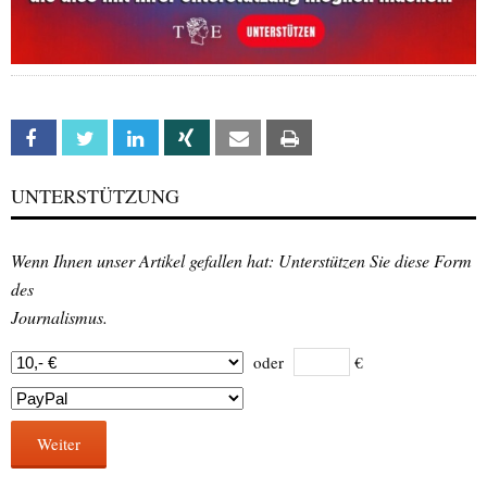
Facebook
Twitter
Linkedin
Xing
Email
Print
UNTERSTÜTZUNG
Wenn Ihnen unser Artikel gefallen hat: Unterstützen Sie diese Form
des
Journalismus.
oder
€
Weiter