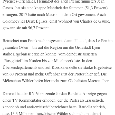
Pyrénées-Orientales, Heimatort des alten Premierministers Jean
Castex, hat sie eine knappe Mehrheit der Stimmen (51,3 Prozent)
errungen. 2017 hatte noch Macron in dem Ort gewonnen. Auch
Colombey les Deux Églises, einst Wohnort von Charles de Gaulle,
gewann sie mit 56,7 Prozent.
Betrachtet man Frankreich insgesamt, dann fällt auf, dass Le Pen im
gesamten Osten – bis auf die Region um die Großstadt Lyon –
starke Ergebnisse erzielen konnte, vom deindustrialisierten
„Rostgürtel“ im Norden bis zur Mittelmeerküste. In den
Überseedépartements und auf Korsika erzielte sie starke Ergebnisse
von 60 Prozent und mehr. Offenbar sitzt der Protest hier tief. Die
Mélenchon-Wähler liefen hier nicht zum Globalisten Macron über.
Derweil hat der RN-Vorsitzende Jordan Bardella Anzeige gegen
einen TV-Kommentator erhoben, der die Partei als „rassistisch,
xenophob und antisemitisch“ bezeichnet hatte. Bardella schrieb,
dass 13,3 Millionen französische Wähler sich nicht mit derart