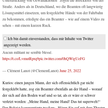
Unterdrückung von Gewaltaktionen“ zogen die Blockierer von der
Straße. Anders als in Deutschland, wo die Beamten oft langwierig
Lösungsmittel einsetzen, um festgeklebte Hände von der Fahrbahn
zu bekommen, erledigte das ein Beamter – wie auf einem Video zu
sehen – mit einem kurzen Ruck.
Ich bin damit einverstanden, dass mir Inhalte von Twitter
angezeigt werden.
Aucun militant ne semble blessé.
https://t.co/LvmutRprq9
pic.twitter.com/0hQWigUeFG
— Clément Lanot (@ClementLanot)
June 25, 2022
Kurios: einen jungen Mann, der sich offensichtlich gar nicht
festgeklebt hatte, zog ein Beamter ebenfalls an der Hand – worauf
der sich auf den Boden warf und so tat, als er wäre er schwer
verletzt worden: „Meine Hand, meine Hand! Das tut superweh!“
Der Polizist kommentierte trocken: „Hören Sie auf mit dem Theater,