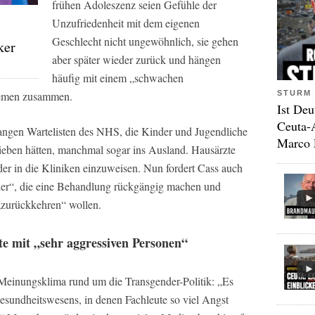
frühen Adoleszenz seien Gefühle der
Unzufriedenheit mit dem eigenen
Geschlecht nicht ungewöhnlich, sie gehen
ker
aber später wieder zurück und hängen
häufig mit einem „schwachen
STURM 
lemen zusammen.
Ist Deu
Ceuta-
 langen Wartelisten des NHS, die Kinder und Jugendliche
Marco 
rieben hätten, manchmal sogar ins Ausland. Hausärzte
der in die Kliniken einzuweisen. Nun fordert Cass auch
ner“, die eine Behandlung rückgängig machen und
 „zurückkehren“ wollen.
te mit „sehr aggressiven Personen“
e Meinungsklima rund um die Transgender-Politik: „Es
esundheitswesens, in denen Fachleute so viel Angst