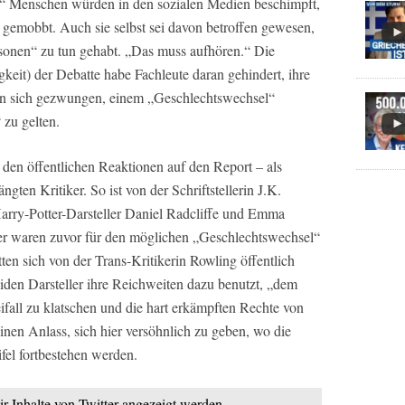
n.“ Menschen würden in den sozialen Medien beschimpft,
 gemobbt. Auch sie selbst sei davon betroffen gewesen,
rsonen“ zu tun gehabt. „Das muss aufhören.“ Die
igkeit) der Debatte habe Fachleute daran gehindert, ihre
hen sich gezwungen, einem „Geschlechtswechsel“
 zu gelten.
n den öffentlichen Reaktionen auf den Report – als
gten Kritiker. So ist von der Schriftstellerin J.K.
arry-Potter-Darsteller Daniel Radcliffe und Emma
er waren zuvor für den möglichen „Geschlechtswechsel“
ten sich von der Trans-Kritikerin Rowling öffentlich
iden Darsteller ihre Reichweiten dazu benutzt, „dem
fall zu klatschen und die hart erkämpften Rechte von
nen Anlass, sich hier versöhnlich zu geben, wo die
el fortbestehen werden.
ir Inhalte von Twitter angezeigt werden.