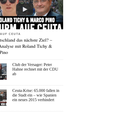
AUF CEUTA
tschland das nächste Ziel? –
Analyse mit Roland Tichy &
Pino
Club der Versager: Peter
Hahne rechnet mit der CDU
ab
Ceuta-Krise: 65.000 fallen in
die Stadt ein – wie Spanien
ein neues 2015 verhindert