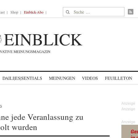
Suche nach:
ast
Shop
Einblick-Abo
DAILI|ES|SENTIALS
MEINUNGEN
VIDEOS
FEUILLETON
NG
hne jede Veranlassung zu
Anzeige
olt wurden