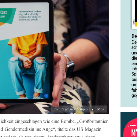
picture alliance / empics | Yui Mok
tlichkeit eingeschlagen wie eine Bombe. „Großbritannien
nd-Gendermedizin ins Auge“, titelte das US-Magazin
t anders, als von einem „landmark review“, einer