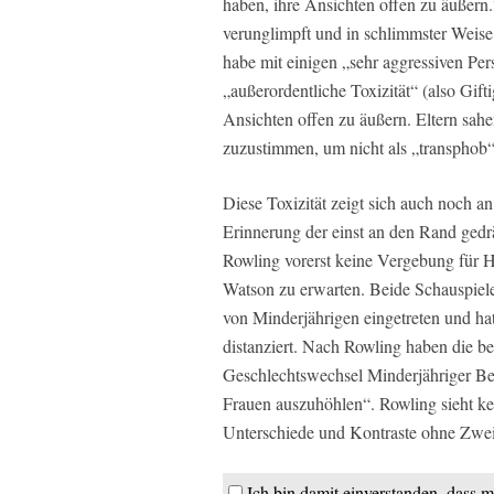
haben, ihre Ansichten offen zu äußer
verunglimpft und in schlimmster Weise
habe mit einigen „sehr aggressiven Pe
„außerordentliche Toxizität“ (also Gift
Ansichten offen zu äußern. Eltern sa
zuzustimmen, um nicht als „transphob“
Diese Toxizität zeigt sich auch noch a
Erinnerung der einst an den Rand gedrän
Rowling vorerst keine Vergebung für H
Watson zu erwarten. Beide Schauspiel
von Minderjährigen eingetreten und hat
distanziert. Nach Rowling haben die be
Geschlechtswechsel Minderjähriger Bei
Frauen auszuhöhlen“. Rowling sieht kei
Unterschiede und Kontraste ohne Zweif
Ich bin damit einverstanden, dass m