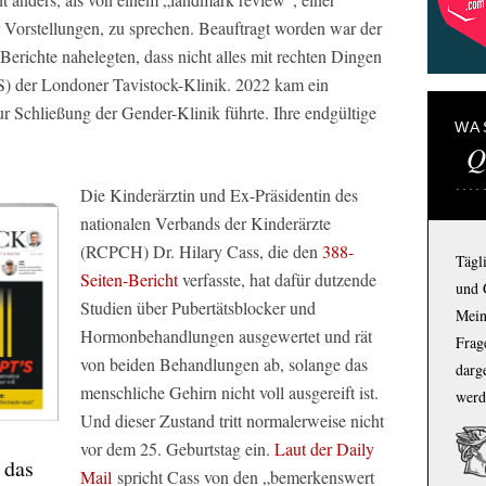
Vorstellungen, zu sprechen. Beauftragt worden war der
erichte nahelegten, dass nicht alles mit rechten Dingen
) der Londoner Tavistock-Klinik. 2022 kam ein
zur Schließung der Gender-Klinik führte. Ihre endgültige
WA
Q
Die Kinderärztin und Ex-Präsidentin des
nationalen Verbands der Kinderärzte
(RCPCH) Dr. Hilary Cass, die den
388-
Tägl
Seiten-Bericht
verfasste, hat dafür dutzende
und 
Studien über Pubertätsblocker und
Mein
Hormonbehandlungen ausgewertet und rät
Frage
von beiden Behandlungen ab, solange das
darg
menschliche Gehirn nicht voll ausgereift ist.
werd
Und dieser Zustand tritt normalerweise nicht
vor dem 25. Geburtstag ein.
Laut der
Daily
 das
Mail
spricht Cass von den „bemerkenswert