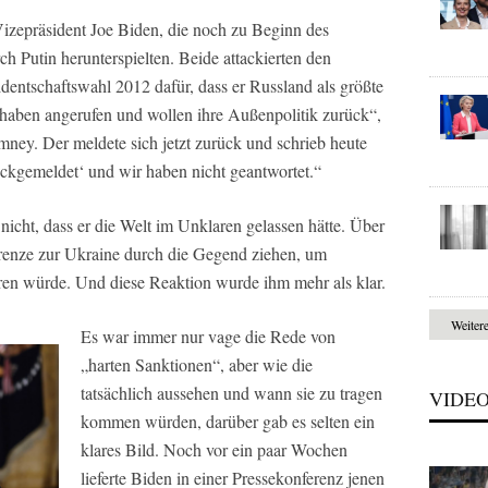
zepräsident Joe Biden, die noch zu Beginn des
h Putin herunterspielten. Beide attackierten den
dentschaftswahl 2012 dafür, dass er Russland als größte
 haben angerufen und wollen ihre Außenpolitik zurück“,
mney. Der meldete sich jetzt zurück und schrieb heute
ückgemeldet‘ und wir haben nicht geantwortet.“
nicht, dass er die Welt im Unklaren gelassen hätte. Über
Grenze zur Ukraine durch die Gegend ziehen, um
ren würde. Und diese Reaktion wurde ihm mehr als klar.
Weiter
Es war immer nur vage die Rede von
„harten Sanktionen“, aber wie die
tatsächlich aussehen und wann sie zu tragen
VIDE
kommen würden, darüber gab es selten ein
klares Bild. Noch vor ein paar Wochen
lieferte Biden in einer Pressekonferenz jenen