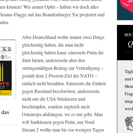
hnen können! Wir armen Opfer – haben wir doch alles
kraine-Flagge auf das Brandenburger Tor projiziert und
inden.
WA
Aber Deutschland wollte immer zwei Dinge
Q
gleichzeitig haben, die man nicht
gleichzeitig haben kann: einerseits Putin die
Stirn bieten, andererseits aber den
vertragsmäßigen Beitrag zur Verteidigung –
Tägl
gemäß dem 2-Prozent-Ziel der NATO –
und 
einfach nicht bezahlen. Einerseits die Einheit
Mein
gegen Russland beschwören, andererseits
Frage
nicht nur die USA brüskieren und
darg
beschimpfen, sondern zugleich auch
werd
 das
Osteuropa abdrängen, wo es nur geht. Man
will Sanktionen gegen Putin, nur Nord
Stream 2 wollte man bis vor wenigen Tagen