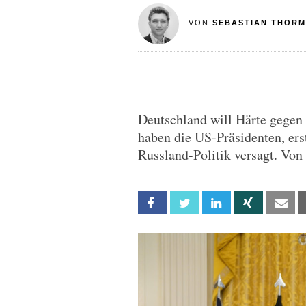
VON
SEBASTIAN THOR
Deutschland will Härte gegen 
haben die US-Präsidenten, er
Russland-Politik versagt. V
Facebook
Twitter
Linkedin
Xing
Em