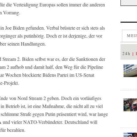
für die Verteidigung Europas sollen immer die anderen
n Vorrang.
 Joe Biden gefunden. Verbal brüstete er sich stets als
gänger als putinhörig. Doch er ist derjenige, der vor
MEI
 aber seinen Handlungen.
24h
 Stream 2. Biden selbst war es, der die Sanktionen der
m 2 aufhob und damit half, den Weg für die Pipeline
paar Wochen blockierte Bidens Partei im US-Senat
e-Projekt.
s Ende von Nord Stream 2 geben. Doch ein vorläufiges
in Betrieb ist, ist eine Maßnahme, die nicht all zu viel
 schlimme Strafe gegen Putin präsentiert wird, war lange
SA und vieler NATO-Verbündeter. Deutschland will
afür bezahlen.