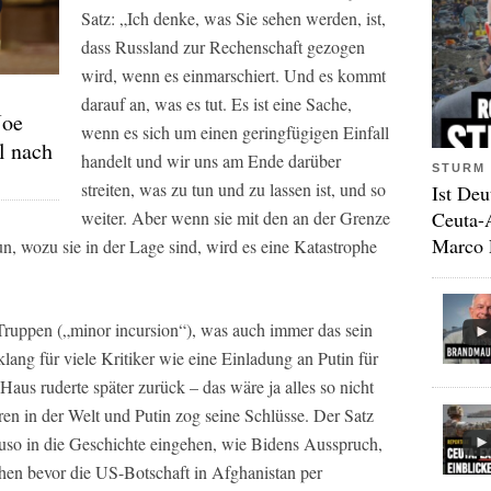
Satz: „Ich denke, was Sie sehen werden, ist,
dass Russland zur Rechenschaft gezogen
wird, wenn es einmarschiert. Und es kommt
darauf an, was es tut. Es ist eine Sache,
Joe
wenn es sich um einen geringfügigen Einfall
l nach
handelt und wir uns am Ende darüber
STURM 
streiten, was zu tun und zu lassen ist, und so
Ist Deu
Ceuta-
weiter. Aber wenn sie mit den an der Grenze
Marco 
un, wozu sie in der Lage sind, wird es eine Katastrophe
 Truppen („minor incursion“), was auch immer das sein
lang für viele Kritiker wie eine Einladung an Putin für
Haus ruderte später zurück – das wäre ja alles so nicht
en in der Welt und Putin zog seine Schlüsse. Der Satz
auso in die Geschichte eingehen, wie Bidens Ausspruch,
en bevor die US-Botschaft in Afghanistan per