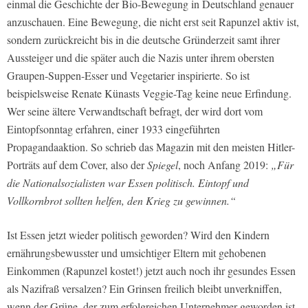
einmal die Geschichte der Bio-Bewegung in Deutschland genauer
anzuschauen. Eine Bewegung, die nicht erst seit Rapunzel aktiv ist,
sondern zurückreicht bis in die deutsche Gründerzeit samt ihrer
Aussteiger und die später auch die Nazis unter ihrem obersten
Graupen-Suppen-Esser und Vegetarier inspirierte. So ist
beispielsweise Renate Künasts Veggie-Tag keine neue Erfindung.
Wer seine ältere Verwandtschaft befragt, der wird dort vom
Eintopfsonntag erfahren, einer 1933 eingeführten
Propagandaaktion. So schrieb das Magazin mit den meisten Hitler-
Porträts auf dem Cover, also der
Spiegel
, noch Anfang 2019:
„Für
die Nationalsozialisten war Essen politisch. Eintopf und
Vollkornbrot sollten helfen, den Krieg zu gewinnen.“
Ist Essen jetzt wieder politisch geworden? Wird den Kindern
ernährungsbewusster und umsichtiger Eltern mit gehobenen
Einkommen (Rapunzel kostet!) jetzt auch noch ihr gesundes Essen
als Nazifraß versalzen? Ein Grinsen freilich bleibt unverkniffen,
wenn der Grüne, der zum erfolgreichen Unternehmer geworden ist,