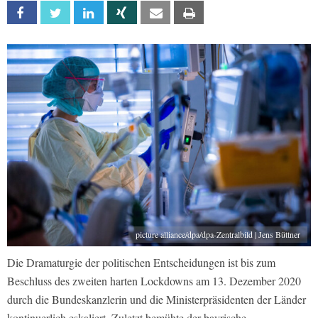
Facebook
Twitter
Linkedin
Xing
Email
Print
picture alliance/dpa/dpa-Zentralbild | Jens Büttner
Die Dramaturgie der politischen Entscheidungen ist bis zum
Beschluss des zweiten harten Lockdowns am 13. Dezember 2020
durch die Bundeskanzlerin und die Ministerpräsidenten der Länder
kontinuerlich eskaliert. Zuletzt bemühte der bayrische