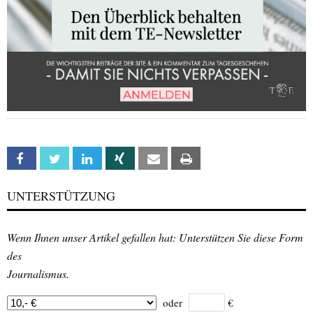
Facebook
Twitter
Linkedin
Xing
Email
Print
UNTERSTÜTZUNG
Wenn Ihnen unser Artikel gefallen hat: Unterstützen Sie diese Form
des
Journalismus.
oder
€