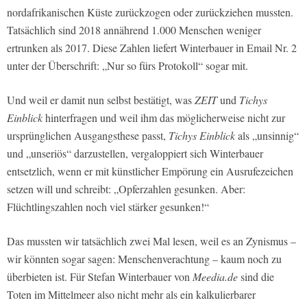
nordafrikanischen Küste zurückzogen oder zurückziehen mussten.
Tatsächlich sind 2018 annährend 1.000 Menschen weniger
ertrunken als 2017. Diese Zahlen liefert Winterbauer in Email Nr. 2
unter der Überschrift: „Nur so fürs Protokoll“ sogar mit.
Und weil er damit nun selbst bestätigt, was
ZEIT
und
Tichys
Einblick
hinterfragen und weil ihm das möglicherweise nicht zur
ursprünglichen Ausgangsthese passt,
Tichys Einblick
als „unsinnig“
und „unseriös“ darzustellen, vergaloppiert sich Winterbauer
entsetzlich, wenn er mit künstlicher Empörung ein Ausrufezeichen
setzen will und schreibt: „Opferzahlen gesunken. Aber:
Flüchtlingszahlen noch viel stärker gesunken!“
Das mussten wir tatsächlich zwei Mal lesen, weil es an Zynismus –
wir könnten sogar sagen: Menschenverachtung – kaum noch zu
überbieten ist. Für Stefan Winterbauer von
Meedia.de
sind die
Toten im Mittelmeer also nicht mehr als ein kalkulierbarer