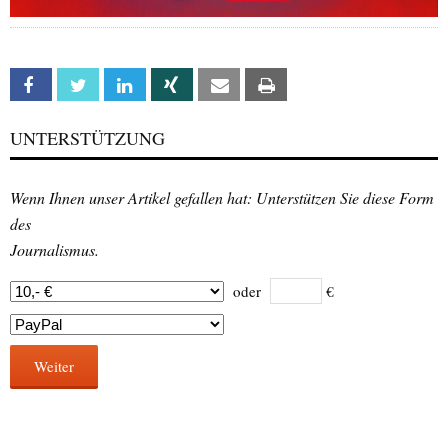
Facebook
Twitter
Linkedin
Xing
Email
Print
UNTERSTÜTZUNG
Wenn Ihnen unser Artikel gefallen hat: Unterstützen Sie diese Form
des
Journalismus.
oder
€
Weiter