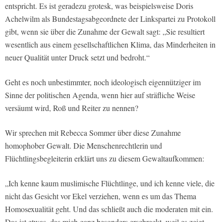
entspricht. Es ist geradezu grotesk, was beispielsweise Doris
Achelwilm als Bundestagsabgeordnete der Linkspartei zu Protokoll
gibt, wenn sie über die Zunahme der Gewalt sagt: „Sie resultiert
wesentlich aus einem gesellschaftlichen Klima, das Minderheiten in
neuer Qualität unter Druck setzt und bedroht.“
Geht es noch unbestimmter, noch ideologisch eigennütziger im
Sinne der politischen Agenda, wenn hier auf sträfliche Weise
versäumt wird, Roß und Reiter zu nennen?
Wir sprechen mit Rebecca Sommer über diese Zunahme
homophober Gewalt. Die Menschenrechtlerin und
Flüchtlingsbegleiterin erklärt uns zu diesem Gewaltaufkommen:
„Ich kenne kaum muslimische Flüchtlinge, und ich kenne viele, die
nicht das Gesicht vor Ekel verziehen, wenn es um das Thema
Homosexualität geht. Und das schließt auch die moderaten mit ein.
Das ist etwas, das mich ganz besonders erschreckt, weil es zeigt,