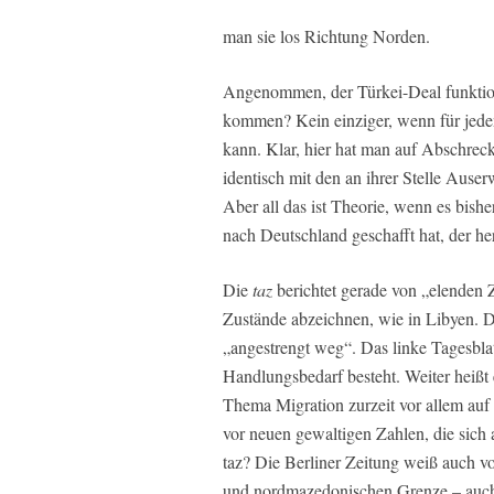
man sie los Richtung Norden.
Angenommen, der Türkei-Deal funktio
kommen? Kein einziger, wenn für jeden 
kann. Klar, hier hat man auf Abschrec
identisch mit den an ihrer Stelle Aus
Aber all das ist Theorie, wenn es bish
nach Deutschland geschafft hat, der h
Die
taz
berichtet gerade von „elenden 
Zustände abzeichnen, wie in Libyen. D
„angestrengt weg“. Das linke Tagesblat
Handlungsbedarf besteht. Weiter heißt
Thema Migration zurzeit vor allem auf
vor neuen gewaltigen Zahlen, die sich
taz? Die Berliner Zeitung weiß auch v
und nordmazedonischen Grenze – auch 