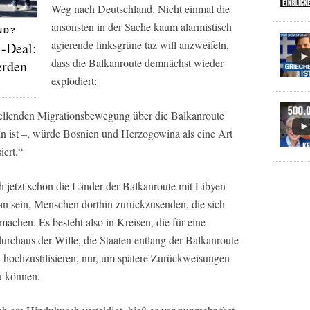
Weg nach Deutschland. Nicht einmal die
ansonsten in der Sache kaum alarmistisch
ND?
agierende linksgrüne
taz
will anzweifeln,
i-Deal:
dass die Balkanroute demnächst wieder
erden
explodiert:
wellenden Migrationsbewegung über die Balkanroute
n ist –, würde Bosnien und Herzogowina als eine Art
iert.“
ch jetzt schon die Länder der Balkanroute mit Libyen
an sein, Menschen dorthin zurückzusenden, die sich
machen. Es besteht also in Kreisen, die für eine
rchaus der Wille, die Staaten entlang der Balkanroute
 hochzustilisieren, nur, um spätere Zurückweisungen
u können.