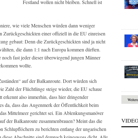
Festland wollen nicht bleiben. Schnell ist
niere, wie viele Menschen würden dann weniger
Zurückgeschickten einer offiziell in die EU einreisen
kung gebaut: Denn die Zurückgeschickten sind ja nicht
erwählten, die dann 1:1 nach Europa kommen dürften.
er noch fast jeder dieser überwiegend jungen Männer
erkommen wollte.
Zuständen“ auf der Balkanroute. Dort würden sich
ie Zahl der Flüchtlinge steige wieder, die EU schaue
t erkennt also immerhin, dass hier dringender
Weiter
 es da, dass das Augenmerk der Öffentlichkeit beim
 das Mittelmeer gerichtet sei. Ein Ablenkungsmanöver
VIDE
 auf der Balkanroute zusammenbrauen? Meint das die
on Schlupflöchern zu berichten entlang der ungarischen
diese Abschnitte sind demnach keineswegs dicht. Alle