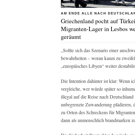
AM ENDE ALLE NACH DEUTSCHLA
Griechenland pocht auf Türke
Migranten-Lager in Lesbos w
geräumt
„Sollte sich das Szenario einer ansch
bewahrheiten – woran kaum zu zweifel
„europäisches Libyen“ weiter destabilis
Die Intention dahinter ist klar: Wenn i
vergleiche, wer würde später so inhum
illegal auf die Reise nach Deutschland 
unbegrenzte Zuwanderung plädieren, du
zu Orten des Schreckens für Migranten
dann als unmenschlich brandmarken z