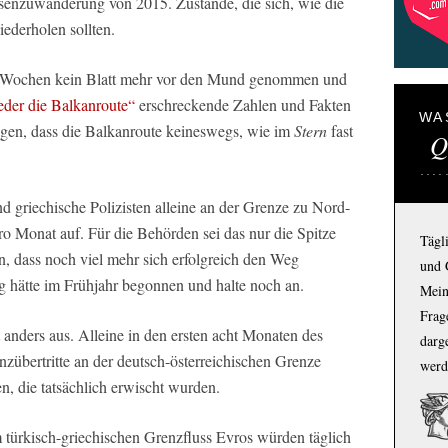
senzuwanderung von 2015. Zustände, die sich, wie die
iederholen sollten.
i Wochen kein Blatt mehr vor den Mund genommen und
der die Balkanroute“
erschreckende Zahlen und Fakten
WA
elegen, dass die Balkanroute keineswegs, wie im
Stern
fast
Q
d griechische Polizisten alleine an der Grenze zu Nord-
 Monat auf. Für die Behörden sei das nur die Spitze
Tägl
, dass noch viel mehr sich erfolgreich den Weg
und 
 hätte im Frühjahr begonnen und halte noch an.
Mein
Frage
 anders aus. Alleine in den ersten acht Monaten des
darg
zübertritte an der deutsch-österreichischen Grenze
werd
en, die tatsächlich erwischt wurden.
türkisch-griechischen Grenzfluss Evros würden täglich