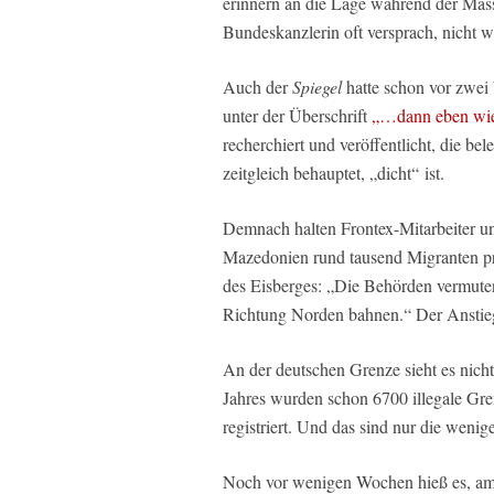
erinnern an die Lage während der Mas
Bundeskanzlerin oft versprach, nicht w
Auch der
Spiegel
hatte schon vor zwe
unter der Überschrift
„…dann eben wie
recherchiert und veröffentlicht, die b
zeitgleich behauptet, „dicht“ ist.
Demnach halten Frontex-Mitarbeiter un
Mazedonien rund tausend Migranten pro
des Eisberges: „Die Behörden vermuten
Richtung Norden bahnen.“ Der Anstieg
An der deutschen Grenze sieht es nicht
Jahres wurden schon 6700 illegale Gren
registriert. Und das sind nur die wenig
Noch vor wenigen Wochen hieß es, am 