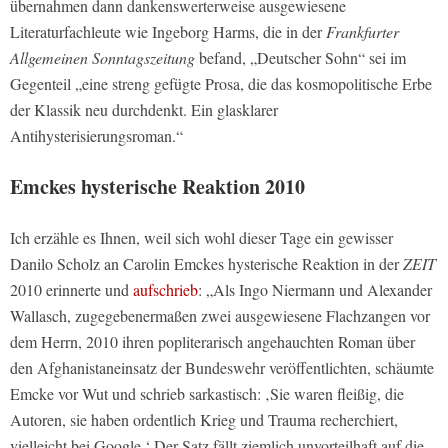
übernahmen dann dankenswerterweise ausgewiesene
Literaturfachleute wie Ingeborg Harms, die in der
Frankfurter
Allgemeinen Sonntagszeitung
befand, „Deutscher Sohn“ sei im
Gegenteil „eine streng gefügte Prosa, die das kosmopolitische Erbe
der Klassik neu durchdenkt. Ein glasklarer
Antihysterisierungsroman.“
Emckes hysterische Reaktion 2010
Ich erzähle es Ihnen, weil sich wohl dieser Tage ein gewisser
Danilo Scholz an Carolin Emckes hysterische Reaktion in der
ZEIT
2010 erinnerte und
aufschrieb
: „Als Ingo Niermann und Alexander
Wallasch, zugegebenermaßen zwei ausgewiesene Flachzangen vor
dem Herrn, 2010 ihren popliterarisch angehauchten Roman über
den Afghanistaneinsatz der Bundeswehr veröffentlichten, schäumte
Emcke vor Wut und schrieb sarkastisch: ‚Sie waren fleißig, die
Autoren, sie haben ordentlich Krieg und Trauma recherchiert,
vielleicht bei Google.‘ Der Satz fällt ziemlich unvorteilhaft auf die