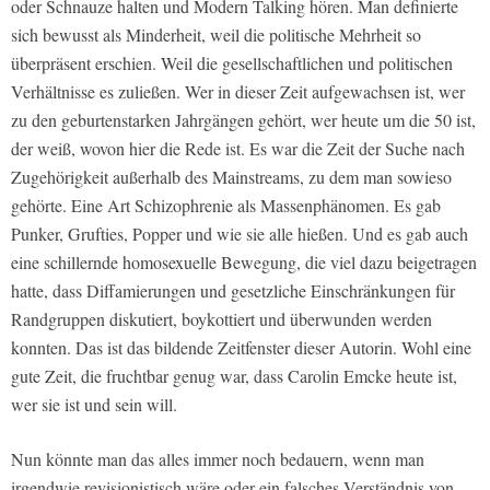
oder Schnauze halten und Modern Talking hören. Man definierte
sich bewusst als Minderheit, weil die politische Mehrheit so
überpräsent erschien. Weil die gesellschaftlichen und politischen
Verhältnisse es zuließen. Wer in dieser Zeit aufgewachsen ist, wer
zu den geburtenstarken Jahrgängen gehört, wer heute um die 50 ist,
der weiß, wovon hier die Rede ist. Es war die Zeit der Suche nach
Zugehörigkeit außerhalb des Mainstreams, zu dem man sowieso
gehörte. Eine Art Schizophrenie als Massenphänomen. Es gab
Punker, Grufties, Popper und wie sie alle hießen. Und es gab auch
eine schillernde homosexuelle Bewegung, die viel dazu beigetragen
hatte, dass Diffamierungen und gesetzliche Einschränkungen für
Randgruppen diskutiert, boykottiert und überwunden werden
konnten. Das ist das bildende Zeitfenster dieser Autorin. Wohl eine
gute Zeit, die fruchtbar genug war, dass Carolin Emcke heute ist,
wer sie ist und sein will.
Nun könnte man das alles immer noch bedauern, wenn man
irgendwie revisionistisch wäre oder ein falsches Verständnis von