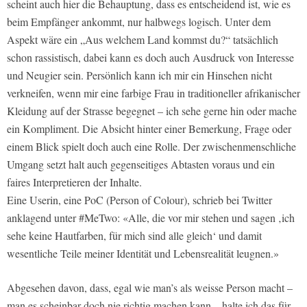
scheint auch hier die Behauptung, dass es entscheidend ist, wie es
beim Empfänger ankommt, nur halbwegs logisch. Unter dem
Aspekt wäre ein „Aus welchem Land kommst du?“ tatsächlich
schon rassistisch, dabei kann es doch auch Ausdruck von Interesse
und Neugier sein. Persönlich kann ich mir ein Hinsehen nicht
verkneifen, wenn mir eine farbige Frau in traditioneller afrikanischer
Kleidung auf der Strasse begegnet – ich sehe gerne hin oder mache
ein Kompliment. Die Absicht hinter einer Bemerkung, Frage oder
einem Blick spielt doch auch eine Rolle. Der zwischenmenschliche
Umgang setzt halt auch gegenseitiges Abtasten voraus und ein
faires Interpretieren der Inhalte.
Eine Userin, eine PoC (Person of Colour), schrieb bei Twitter
anklagend unter #MeTwo: «Alle, die vor mir stehen und sagen ‚ich
sehe keine Hautfarben, für mich sind alle gleich‘ und damit
wesentliche Teile meiner Identität und Lebensrealität leugnen.»
Abgesehen davon, dass, egal wie man’s als weisse Person macht –
man es scheinbar doch nie richtig machen kann – halte ich das für