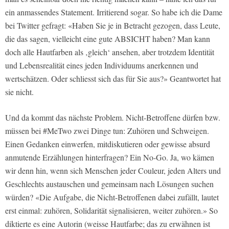
ein anmassendes Statement. Irritierend sogar. So habe ich die Dame
bei Twitter gefragt: «Haben Sie je in Betracht gezogen, dass Leute,
die das sagen, vielleicht eine gute ABSICHT haben? Man kann
doch alle Hautfarben als ‚gleich‘ ansehen, aber trotzdem Identität
und Lebensrealität eines jeden Individuums anerkennen und
wertschätzen. Oder schliesst sich das für Sie aus?» Geantwortet hat
sie nicht.
Und da kommt das nächste Problem. Nicht-Betroffene dürfen bzw.
müssen bei #MeTwo zwei Dinge tun: Zuhören und Schweigen.
Einen Gedanken einwerfen, mitdiskutieren oder gewisse absurd
anmutende Erzählungen hinterfragen? Ein No-Go. Ja, wo kämen
wir denn hin, wenn sich Menschen jeder Couleur, jeden Alters und
Geschlechts austauschen und gemeinsam nach Lösungen suchen
würden? «Die Aufgabe, die Nicht-Betroffenen dabei zufällt, lautet
erst einmal: zuhören, Solidarität signalisieren, weiter zuhören.» So
diktierte es eine Autorin (weisse Hautfarbe; das zu erwähnen ist