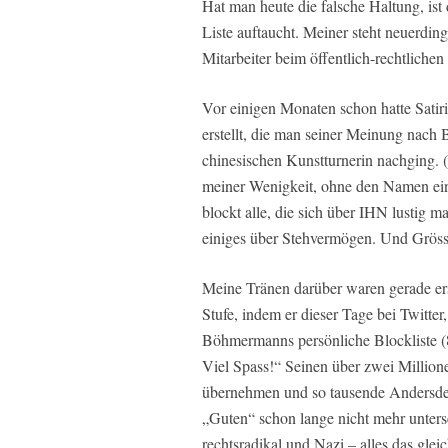
Hat man heute die falsche Haltung, ist
Liste auftaucht. Meiner steht neuerdin
Mitarbeiter beim öffentlich-rechtliche
Vor einigen Monaten schon hatte Satir
erstellt, die man seiner Meinung nach B
chinesischen Kunstturnerin nachging. (
meiner Wenigkeit, ohne den Namen eine
blockt alle, die sich über IHN lustig 
einiges über Stehvermögen. Und Gröss
Meine Tränen darüber waren gerade ers
Stufe, indem er dieser Tage bei Twitter, 
Böhmermanns persönliche Blocklist
Viel Spass!“ Seinen über zwei Millione
übernehmen und so tausende Andersden
„Guten“ schon lange nicht mehr untersc
rechtsradikal und Nazi – alles das gle