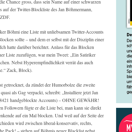
 die Chance gross, dass sein Name auf einer schwarzen
gs auf der Twitter-Blockliste des Jan Böhmermann,
n ZDF.
iker Böhmi eine Liste mit unliebsamen Twitter-Accounts
locken sollte – und dem er selbst mit der Disziplin einer
Ich hatte darüber berichtet. Anlass für das Blocken
r Liste zuzufügen, war mein Tweet: „Ein Satiriker
machen. Nebst Hyperempfindlichkeit verrät das auch
e.“ Zack, Block).
t getrocknet, da zündet der Humorbolze die zweite
quasi als Gag verpackt, schreibt: „Installiere jetzt Jan
e (8421 handgeblockte Accounts) – OHNE GEWÄHR!
n Followern fügte er die Liste bei, man kann sie direkt
kende auf ein Mal blocken. Und weil auf der Seite der
hieden wird zwischen liberal-konservativ, rechts,
iche Pack! – stehen auf Böhmis neuer Blacklist nebst