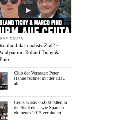
AUF CEUTA
tschland das nächste Ziel? –
Analyse mit Roland Tichy &
Pino
Club der Versager: Peter
Hahne rechnet mit der CDU
ab
Ceuta-Krise: 65.000 fallen in
die Stadt ein – wie Spanien
ein neues 2015 verhindert