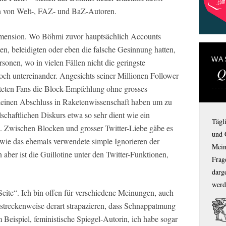
n von Welt-, FAZ- und BaZ-Autoren.
imension. Wo Böhmi zuvor hauptsächlich Accounts
rvten, beleidigten oder eben die falsche Gesinnung hatten,
WA
onen, wo in vielen Fällen nicht die geringste
Q
 noch untereinander. Angesichts seiner Millionen Follower
ifteten Fans die Block-Empfehlung ohne grosses
inen Abschluss in Raketenwissenschaft haben um zu
schaftlichen Diskurs etwa so sehr dient wie ein
Tägl
 Zwischen Blocken und grosser Twitter-Liebe gäbe es
und 
wie das ehemals verwendete simple Ignorieren der
Mein
ber ist die Guillotine unter den Twitter-Funktionen,
Frage
darg
werd
Seite“. Ich bin offen für verschiedene Meinungen, auch
streckenweise derart strapazieren, dass Schnappatmung
 Beispiel, feministische Spiegel-Autorin, ich habe sogar