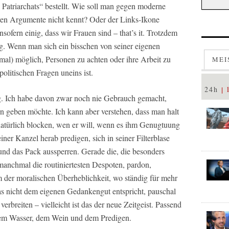
s Patriarchats“ bestellt. Wie soll man gegen moderne
en Argumente nicht kennt? Oder der Links-Ikone
sofern einig, dass wir Frauen sind – that’s it. Trotzdem
 Wenn man sich ein bisschen von seiner eigenen
hmal) möglich, Personen zu achten oder ihre Arbeit zu
MEI
olitischen Fragen uneins ist.
24h
ng. Ich habe davon zwar noch nie Gebrauch gemacht,
 geben möchte. Ich kann aber verstehen, dass man halt
natürlich blocken, wen er will, wenn es ihm Genugtuung
einer Kanzel herab predigen, sich in seiner Filterblase
und das Pack aussperren. Gerade die, die besonders
 manchmal die routiniertesten Despoten, pardon,
der moralischen Überheblichkeit, wo ständig für mehr
as nicht dem eigenen Gedankengut entspricht, pauschal
verbreiten – vielleicht ist das der neue Zeitgeist. Passend
 dem Wasser, dem Wein und dem Predigen.