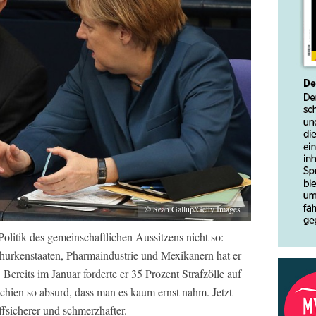
© Sean Gallup/Getty Images
Politik des gemeinschaftlichen Aussitzens nicht so:
urkenstaaten, Pharmaindustrie und Mexikanern hat er
Bereits im Januar forderte er 35 Prozent Strafzölle auf
hien so absurd, dass man es kaum ernst nahm. Jetzt
effsicherer und schmerzhafter.