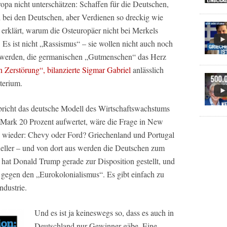
pa nicht unterschätzen: Schaffen für die Deutschen,
d bei den Deutschen, aber Verdienen so dreckig wie
 erklärt, warum die Osteuropäer nicht bei Merkels
 Es ist nicht „Rassismus“ – sie wollen nicht auch noch
 werden, die germanischen „Gutmenschen“ das Herz
n Zerstörung“, bilanzierte Sigmar Gabriel
anlässlich
terium.
icht das deutsche Modell des Wirtschaftswachstums
ark 20 Prozent aufwertet, wäre die Frage in New
wieder: Chevy oder Ford? Griechenland und Portugal
eller – und von dort aus werden die Deutschen zum
 hat Donald Trump gerade zur Disposition gestellt, und
gegen den „Eurokolonialismus“. Es gibt einfach zu
dustrie.
Und es ist ja keineswegs so, dass es auch in
Deutschland nur Gewinner gäbe. Eine