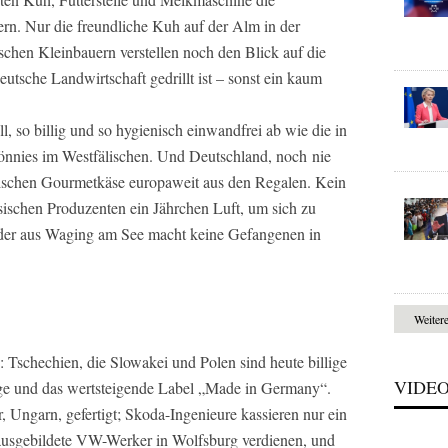
rn. Nur die freundliche Kuh auf der Alm in der
schen Kleinbauern verstellen noch den Blick auf die
deutsche Landwirtschaft gedrillt ist – sonst ein kaum
, so billig und so hygienisch einwandfrei ab wie die in
önnies im Westfälischen. Und Deutschland, noch nie
sischen Gourmetkäse europaweit aus den Regalen. Kein
sischen Produzenten ein Jährchen Luft, um sich zu
der aus Waging am See macht keine Gefangenen in
Weiter
e: Tschechien, die Slowakei und Polen sind heute billige
VIDE
ge und das wertsteigende Label „Made in Germany“.
 Ungarn, gefertigt; Skoda-Ingenieure kassieren nur ein
 ausgebildete VW-Werker in Wolfsburg verdienen, und