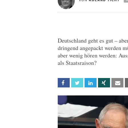
VON
ROLAND TICHY
Deutschland geht es gut – abe
dringend angepackt werden m
aber wenig hören werden: Aus
als Staatsraison?
Facebook
Twitter
Linkedin
Xing
Em