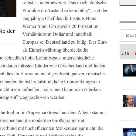
selbst ist unterbewertet. Das macht deutsche
Produkte im Ausland extrem billig“, sagt der
langjährige Chef des Ifo-Instituts Hans-
Werner Sinn: Um jeweils 20 Prozent im
ie der
Verhältnis zum Dollar und innerhalb
MEI
Europas sei Deutschland zu billig. Der Euro
als Einheitswährung überdeckt die
24h
nterschiedlich hohe Lohnniveaus, unterschiedliche
ssen daran müssten Länder wie Griechenland und Italien
il dies im Euroraum nicht geschieht, panzern deutsche
z nieder. Selbst brutalstmögliche Lohnsenkungen in
nicht mehr aufhelfen – so schnell kann man Fabriken
sprengstoff weggeschossen werden.
sche Joghurt im Supermarktregal aus dem Allgäu stammt
Griechenland die modernen Großagrarier mit
verbund mit hocheffizienten Molkereien gar nicht, die
tzten Kuh, Futterstelle und Melkmaschine die