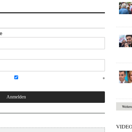
se
Weiter
VIDE