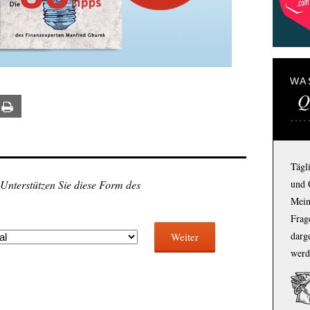
WA
Q
ail
Print
Tägl
und 
 Unterstützen Sie diese Form des
Mein
Frage
darg
Weiter
werd