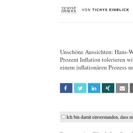
VON
TICHYS EINBLICK
Unschöne Aussichten: Hans-We
Prozent Inflation tolerieren w
einem inflationären Prozess u
Facebook
Twitter
Linkedin
Xing
Em
Ich bin damit einverstanden, dass 