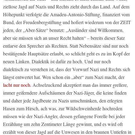
ziellose Jagd auf Nazis und Rechts zieht durch das Land. Auf dem
Höhepunkt verfolgte die Amadeu-Antonio-Stiftung, finanziert vom
Bund, der Freudenbergstiftung und hofiert wiederum von der
ZEIT
jeden, der „Aber-Sätze“ benutzt: „Ausländer sind Willkommen,
aber sie müssen sich an unser Recht halten“ – bereits dieser Satz
entlarve den Sprecher als Rechten. Statt Nebensätze sind nur noch
bestätigende Hauptsätze erlaubt, so schlicht geht es zu im Kopf der
neuen Linken. Dialektik ist dafür zu hoch. Und nur noch
dialektisch zu verstehen ist, dass der Vorwurf Nazi und Rechts sich
längst entwertet hat. Wen schon ein „aber“ zum Nazi macht, der
lacht nur noch.
Achselzuckend akzeptiert man das immer grellere,
immer geiferndere Aufschäumen der Nazi-Jäger, die keine finden
und daher jede Jagdbeute zu Nazis umschminken, den erlegten
Hasen zum Hirsch, ach was, zur Wildschweinherde hochreden
müssen wie der Nazi-Angler, dessen gefangene Forelle bei jeder
Erzählung um zehn Zentimeter Länge gewinnt, und es wird oft
erzählt von dieser Jagd auf die Unwesen in den braunen Untiefen in